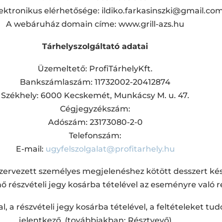
ektronikus elérhetősége: ildiko.farkasinszki@gmail.co
A webáruház domain címe: www.grill-azs.hu
Tárhelyszolgáltató adatai
Üzemeltető: ProfiTárhelyKft.
Bankszámlaszám: 11732002-20412874
Székhely: 6000 Kecskemét, Munkácsy M. u. 47.
Cégjegyzékszám:
Adószám: 23173080-2-0
Telefonszám:
E-mail:
ugyfelszolgalat@profitarhely.hu
 szervezett személyes megjelenéshez kötött desszert k
 részvételi jegy kosárba tételével az eseményre való re
, a részvételi jegy kosárba tételével, a feltételeket t
jelentkező, (továbbiakban: Résztvevő)