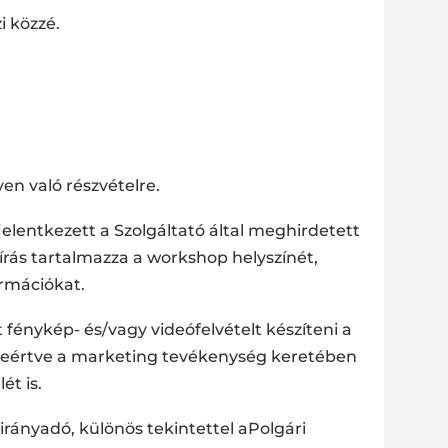
i közzé.
n való részvételre.
elentkezett a Szolgáltató által meghirdetett
írás tartalmazza a workshop helyszínét,
ormációkat.
 fénykép- és/vagy videófelvételt készíteni a
beleértve a marketing tevékenység keretében
ét is.
rányadó, különös tekintettel aPolgári