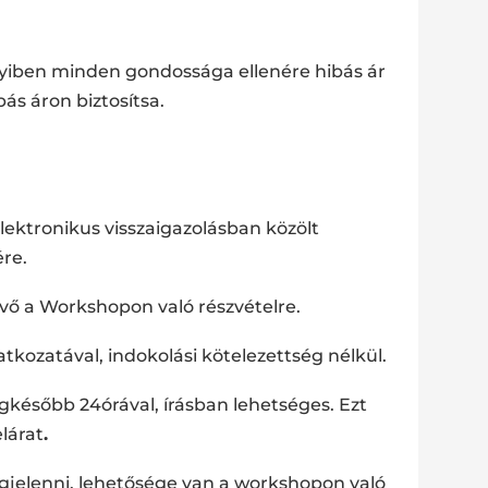
nyiben minden gondossága ellenére hibás ár
bás áron biztosítsa.
 elektronikus visszaigazolásban közölt
ére.
vő a Workshopon való részvételre.
tkozatával, indokolási kötelezettség nélkül.
később 24órával, írásban lehetséges. Ezt
lárat
.
jelenni, lehetősége van a workshopon való