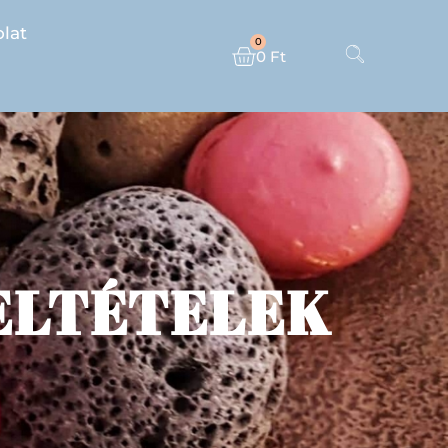
lat
0
0
Ft
ELTÉTELEK