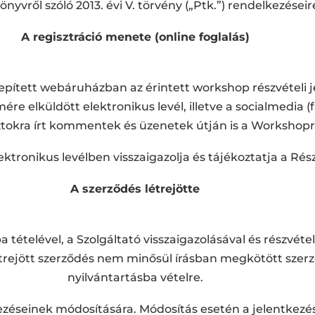
nyvről szóló 2013. évi V. törvény („Ptk.”) rendelkezéseir
A regisztráció menete (online foglalás)
pített webáruházban az érintett workshop részvételi j
ére elküldött elektronikus levél, illetve a socialmedia 
okra írt kommentek és üzenetek útján is a Workshopra
lektronikus levélben visszaigazolja és tájékoztatja a Ré
A szerződés létrejötte
 tételével, a Szolgáltató visszaigazolásával és részvétel
 létrejött szerződés nem minősül írásban megkötött sz
nyilvántartásba vételre.
kezéseinek módosítására. Módosítás esetén a jelentkez