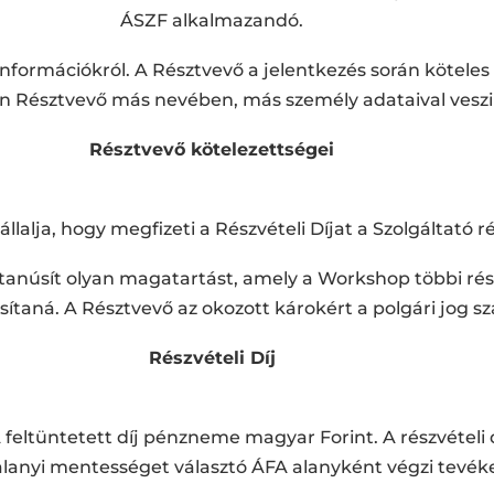
ÁSZF alkalmazandó.
információkról. A Résztvevő a jelentkezés során köteles 
en Résztvevő más nevében, más személy adataival veszi 
Résztvevő kötelezettségei
llalja, hogy megfizeti a Részvételi Díjat a Szolgáltató r
tanúsít olyan magatartást, amely a Workshop többi rész
ítaná. A Résztvevő az okozott károkért a polgári jog szab
Részvételi Díj
 A feltüntetett díj pénzneme magyar Forint. A részvételi
alanyi mentességet választó ÁFA alanyként végzi tevé