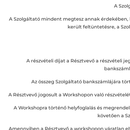
A Szol
A Szolgáltató mindent megtesz annak érdekében, h
került feltüntetésre, a Szo
A részvételi díjat a Résztvevő a részvételi j
bankszámla
Az összeg Szolgáltató bankszámlájára tör
A Résztvevő jogosult a Workshopon való részvételét 
A Workshopra történő helyfoglalás és megrendel
követően a Sz
Amennyiben a Résztvevő a workshopon váratlan elf