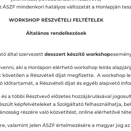
z ÁSZF mindenkori hatályos változatát a Honlapján tesz
WORKSHOP RÉSZVÉTELI FELTÉTELEK
Általános rendelkezések
tó által szervezett
desszert készítő workshop
eseménye
enni, aki a Honlapon elérhető workshop leírás alapjánj
t követően a Részvételi díjat megfizette. A workshop le
ó időtartamát, a Részvételi díjat és egyéb alapvető inf
 és a többi Résztvevő előzetes hozzájárulásával jogosult
szült képfelvételeket a Szolgáltató felhasználhatja, 
ánosság részére való közvetítést, online elérhetővé tétel
, valamint jelen ÁSZF értelmezésére a magyar jog az i