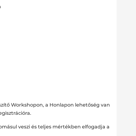
m
észítő Workshopon, a Honlapon lehetőség van
gisztrációra.
udomásul veszi és teljes mértékben elfogadja a