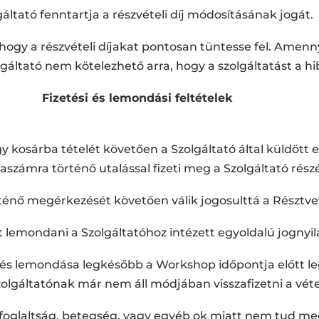
gáltató fenntartja a részvételi díj módosításának jogát.
ogy a részvételi díjakat pontosan tüntesse fel. Amen
lgáltató nem kötelezhető arra, hogy a szolgáltatást a hi
Fizetési és lemondási feltételek
egy kosárba tételét követően a Szolgáltató által küldött
számra történő utalással fizeti meg a Szolgáltató rész
ténő megérkezését követően válik jogosulttá a Résztve
lemondani a Szolgáltatóhoz intézett egyoldalú jognyila
és lemondása legkésőbb a Workshop időpontja előtt leg
olgáltatónak már nem áll módjában visszafizetni a véte
oglaltság, betegség, vagy egyéb ok miatt nem tud meg