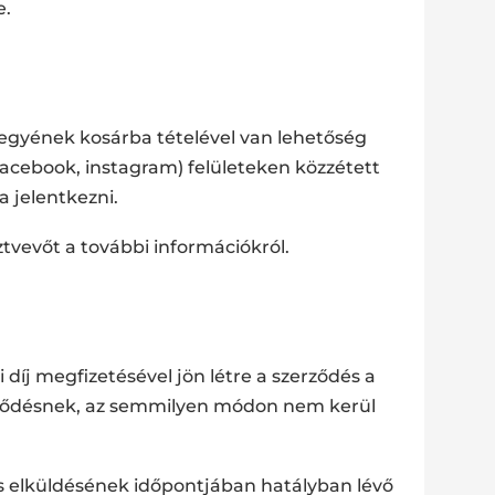
e.
egyének kosárba tételével van lehetőség
(facebook, instagram) felületeken közzétett
 jelentkezni.
sztvevőt a további információkról.
i díj megfizetésével jön létre a szerződés a
erződésnek, az semmilyen módon nem kerül
és elküldésének időpontjában hatályban lévő