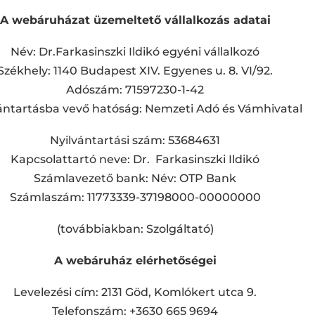
A webáruházat üzemeltető vállalkozás adatai
Név: Dr.Farkasinszki Ildikó egyéni vállalkozó
Székhely: 1140 Budapest XIV. Egyenes u. 8. VI/92.
Adószám: 71597230-1-42
ántartásba vevő hatóság: Nemzeti Adó és Vámhivatal
Nyilvántartási szám: 53684631
Kapcsolattartó neve: Dr. Farkasinszki Ildikó
Számlavezető bank: Név: OTP Bank
Számlaszám: 11773339-37198000-00000000
(továbbiakban: Szolgáltató)
A webáruház elérhetőségei
Levelezési cím: 2131 Göd, Komlókert utca 9.
Telefonszám: +3630 665 9694