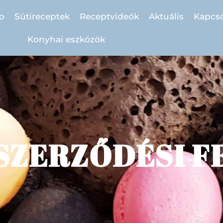
p
Sütireceptek
Receptvideók
Aktuális
Kapcso
Konyhai eszközök
SZERZŐDÉSI F