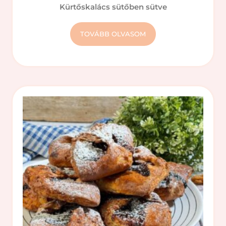
Kürtőskalács sütőben sütve
TOVÁBB OLVASOM