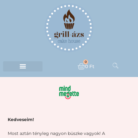
0
0
Ft
Kedveseim!
Most aztán tényleg nagyon büszke vagyok! A