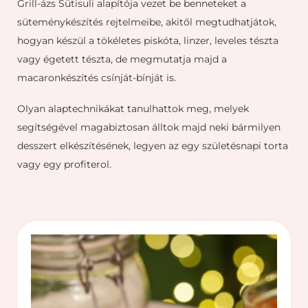
Grill-ázs Sütisuli alapítója vezet be benneteket a
süteménykészítés rejtelmeibe, akitől megtudhatjátok,
hogyan készül a tökéletes piskóta, linzer, leveles tészta
vagy égetett tészta, de megmutatja majd a
macaronkészítés csínját-bínját is.
Olyan alaptechnikákat tanulhattok meg, melyek
segítségével magabiztosan álltok majd neki bármilyen
desszert elkészítésének, legyen az egy születésnapi torta
vagy egy profiterol.