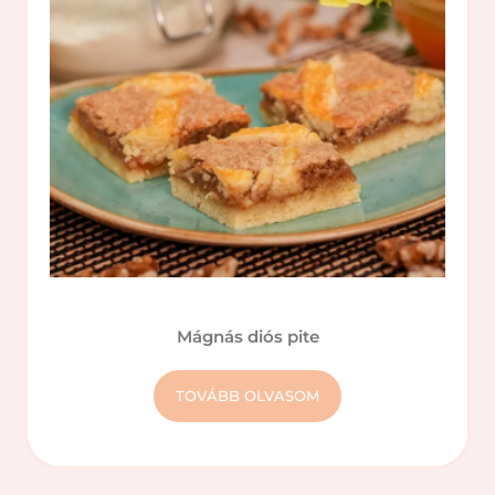
Mágnás diós pite
TOVÁBB OLVASOM