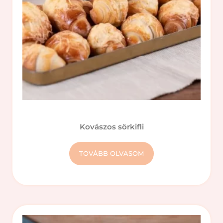
Kovászos sörkifli
TOVÁBB OLVASOM