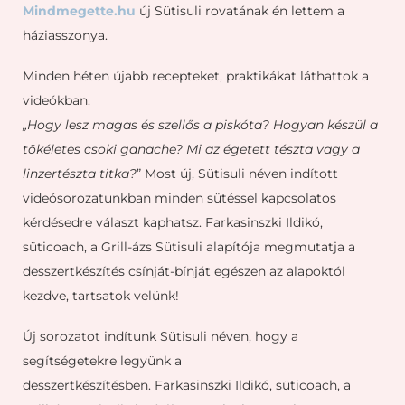
Mindmegette.hu
új Sütisuli rovatának én lettem a
háziasszonya.
Minden héten újabb recepteket, praktikákat láthattok a
videókban.
„Hogy lesz magas és szellős a piskóta? Hogyan készül a
tökéletes csoki ganache? Mi az égetett tészta vagy a
linzertészta titka?
” Most új, Sütisuli néven indított
videósorozatunkban minden sütéssel kapcsolatos
kérdésedre választ kaphatsz. Farkasinszki Ildikó,
süticoach, a Grill-ázs Sütisuli alapítója megmutatja a
desszertkészítés csínját-bínját egészen az alapoktól
kezdve, tartsatok velünk!
Új sorozatot indítunk Sütisuli néven, hogy a
segítségetekre legyünk a
desszertkészítésben. Farkasinszki Ildikó, süticoach, a