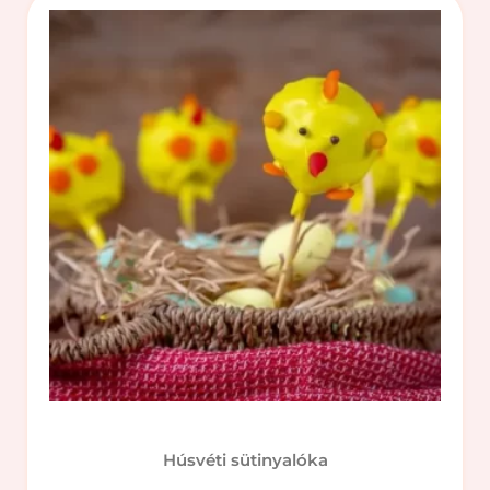
Húsvéti sütinyalóka