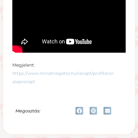
Megjelent:
https://www.mindmegette.hu/recept/profiterol-
alaprecept
Megosztás: