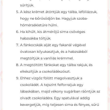
sűrítjük.
A kész krémet átöntjük egy tálba, lefóliázzuk,
hogy ne bőrösödjön be. Hagyjuk szoba-
hőmérsékletűre hűlni.
Ha kihűlt, kis átmérőjű sima csővéges
habzsákba töltjük.
A fánkocskák alját egy fakanál végével
óvatosan kilyukasztjuk, és a habzsákból
megtöltjük a vaníliás krémmel.
A megtöltött fánkokat egy tálba rakjuk, és
elkészítjük a csokoládészószt.
Ehhez vízgőz fölött megolvasztjuk a
csokoládét. A tejszínt felforraljuk egy
lábaskában, majd vékony sugárban ráöntjük az
olvadt csokoládéra. Egy spatulával addig
kevergetjük, míg teljesen sima és fényes, sűrű