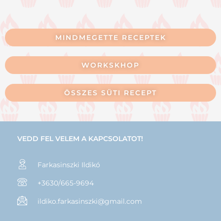
MINDMEGETTE RECEPTEK
WORKSKHOP
ÖSSZES SÜTI RECEPT
VEDD FEL VELEM A KAPCSOLATOT!
Farkasinszki Ildikó
+3630/665-9694
ildiko.farkasinszki@gmail.com