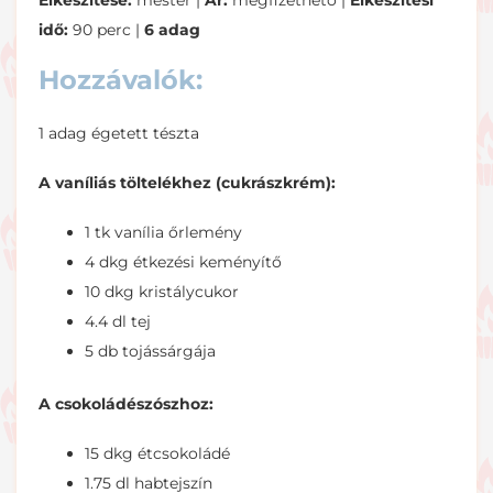
Elkészítése:
mester |
Ár:
megfizethető |
Elkészítési
idő:
90 perc |
6 adag
Hozzávalók:
1 adag égetett tészta
A vaníliás töltelékhez (cukrászkrém):
1 tk vanília őrlemény
4 dkg étkezési keményítő
10 dkg kristálycukor
4.4 dl tej
5 db tojássárgája
A csokoládészószhoz:
15 dkg étcsokoládé
1.75 dl habtejszín