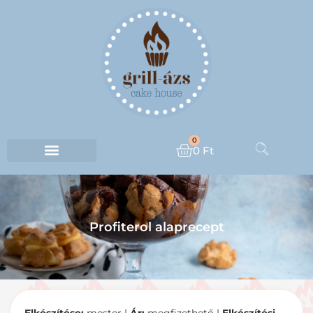
0
0
Ft
Profiterol alaprecept