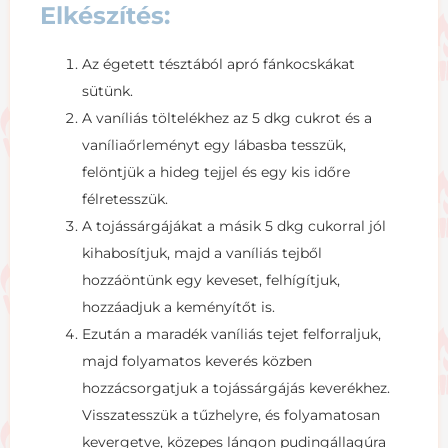
Elkészítés:
Az égetett tésztából apró fánkocskákat
sütünk.
A vaníliás töltelékhez az 5 dkg cukrot és a
vaníliaőrleményt egy lábasba tesszük,
felöntjük a hideg tejjel és egy kis időre
félretesszük.
A tojássárgájákat a másik 5 dkg cukorral jól
kihabosítjuk, majd a vaníliás tejből
hozzáöntünk egy keveset, felhígítjuk,
hozzáadjuk a keményítőt is.
Ezután a maradék vaníliás tejet felforraljuk,
majd folyamatos keverés közben
hozzácsorgatjuk a tojássárgájás keverékhez.
Visszatesszük a tűzhelyre, és folyamatosan
kevergetve, közepes lángon pudingállagúra