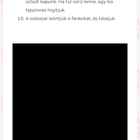
szószt kapunk. Ha túl sűrű lenne, egy kis
tejszínnel hígítjuk.
A szósszal leöntjük a fánkokat, és tálaljuk.