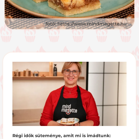
fotó: https://www.mindmegette.hu
Régi idők süteménye, amit mi is imádtunk: