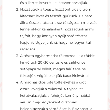
és a lisztes keverékkel összemorzsoljuk.
Hozzáütjük a tojást, hozzáöntjük a citrom
kifacsart levét és tésztát gyúrunk. Ha nem
állna össze a tészta, azaz túlságosan morzsás
lenne, akkor kanalanként hozzáadunk annyi
tejfölt, hogy könnyen nyújtható tésztát
kapjunk. Ügyeljünk rá, hogy ne legyen túl
ragacsos.
A tészta egyharmadát félretesszük, a többit
kinyújtjuk 20×30 centisre és szilikonos
sütőpapírral bélelt, magas falú tepsibe
fektetjük, végül lekenjük baracklekvárral.
A mágnás diós pite töltelékéhez a diót
összekeverjük a cukorral. A tojásokat
kettéválasztjuk, a fehérjét kemény habbá
verjük, majd egyenként óvatosan
beledolgozzuk a sárgájákat is. Egy spatula