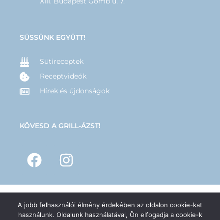
XIII. Budapest Gömb u. 7.
SÜSSÜNK EGYÜTT!
Sütireceptek
Receptvideók
Hírek és újdonságok
KÖVESD A GRILL-ÁZST!
A jobb felhasználói élmény érdekében az oldalon cookie-kat
© 2025 –
GRILL-ÁZS
– Minden jog fenntartva | Készítette:
Hernyák
használunk. Oldalunk használatával, Ön elfogadja a cookie-k