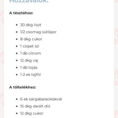
Hozzávalók:
A tésztához:
30 dkg liszt
1/2 csomag sütőpor
8 dkg cukor
1 csipet só
1 db citrom
12 dkg vaj
1 db tojás
1-2 ek tejföl
A töltelékhez:
6 ek sárgabaracklekvár
15 dkg darált dió
12 dkg cukor