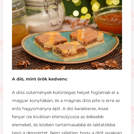
A dió, mint örök kedvenc
A diós sütemények különleges helyet foglalnak el a
magyar konyhában, és a mágnás diós pite is erre az
erős hagyományra épít. A dió karakteres, kissé
fanyar íze kiválóan ellensúlyozza az édesebb
elemeket, és közben tartalmasabbá és laktatóbbá
teszi a desszertet. Nem véletlen, hogy a diót gyakran