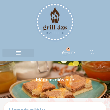
0
0
Ft
Mágnás diós pite