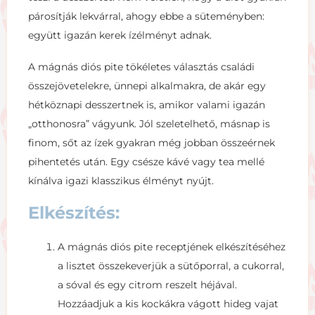
párosítják lekvárral, ahogy ebbe a süteményben:
együtt igazán kerek ízélményt adnak.
A mágnás diós pite tökéletes választás családi
összejövetelekre, ünnepi alkalmakra, de akár egy
hétköznapi desszertnek is, amikor valami igazán
„otthonosra” vágyunk. Jól szeletelhető, másnap is
finom, sőt az ízek gyakran még jobban összeérnek
pihentetés után. Egy csésze kávé vagy tea mellé
kínálva igazi klasszikus élményt nyújt.
Elkészítés:
A mágnás diós pite receptjének elkészítéséhez
a lisztet összekeverjük a sütőporral, a cukorral,
a sóval és egy citrom reszelt héjával.
Hozzáadjuk a kis kockákra vágott hideg vajat