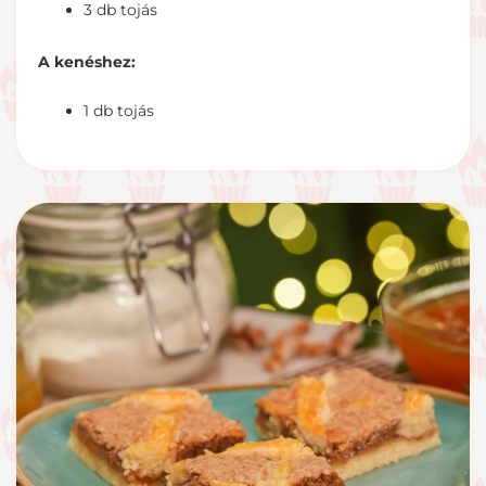
3 db tojás
A kenéshez:
1 db tojás