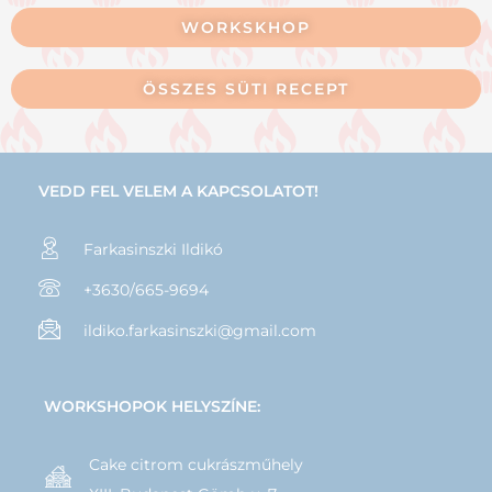
WORKSKHOP
ÖSSZES SÜTI RECEPT
VEDD FEL VELEM A KAPCSOLATOT!
Farkasinszki Ildikó
+3630/665-9694
ildiko.farkasinszki@gmail.com
WORKSHOPOK HELYSZÍNE:
Cake citrom cukrászműhely