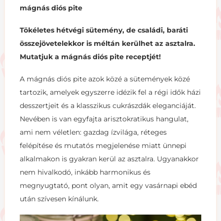
mágnás diós pite
Tökéletes hétvégi sütemény, de családi, baráti
összejövetelekkor is méltán kerülhet az asztalra.
Mutatjuk a mágnás diós pite receptjét!
A mágnás diós pite azok közé a sütemények közé
tartozik, amelyek egyszerre idézik fel a régi idők házi
desszertjeit és a klasszikus cukrászdák eleganciáját.
Nevében is van egyfajta arisztokratikus hangulat,
ami nem véletlen: gazdag ízvilága, réteges
felépítése és mutatós megjelenése miatt ünnepi
alkalmakon is gyakran kerül az asztalra. Ugyanakkor
nem hivalkodó, inkább harmonikus és
megnyugtató, pont olyan, amit egy vasárnapi ebéd
után szívesen kínálunk.