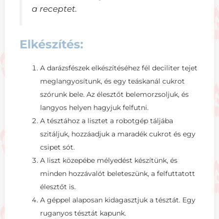
a receptet.
Elkészítés:
A darázsfészek elkészítéséhez fél deciliter tejet
meglangyosítunk, és egy teáskanál cukrot
szórunk bele. Az élesztőt belemorzsoljuk, és
langyos helyen hagyjuk felfutni.
A tésztához a lisztet a robotgép táljába
szitáljuk, hozzáadjuk a maradék cukrot és egy
csipet sót.
A liszt közepébe mélyedést készítünk, és
minden hozzávalót beleteszünk, a felfuttatott
élesztőt is.
A géppel alaposan kidagasztjuk a tésztát. Egy
ruganyos tésztát kapunk.