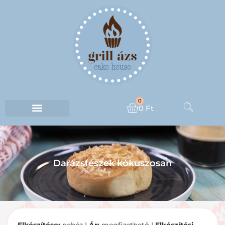
0
0
Ft
Darázsfészek kókuszosan