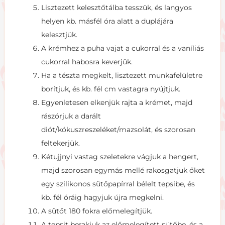
Lisztezett kelesztőtálba tesszük, és langyos
helyen kb. másfél óra alatt a duplájára
kelesztjük.
A krémhez a puha vajat a cukorral és a vaníliás
cukorral habosra keverjük.
Ha a tészta megkelt, lisztezett munkafelületre
borítjuk, és kb. fél cm vastagra nyújtjuk.
Egyenletesen elkenjük rajta a krémet, majd
rászórjuk a darált
diót/kókuszreszeléket/mazsolát, és szorosan
feltekerjük.
Kétujjnyi vastag szeletekre vágjuk a hengert,
majd szorosan egymás mellé rakosgatjuk őket
egy szilikonos sütőpapírral bélelt tepsibe, és
kb. fél óráig hagyjuk újra megkelni.
A sütőt 180 fokra előmelegítjük.
A tepsit berakjuk az előmelegített sütőbe, és a