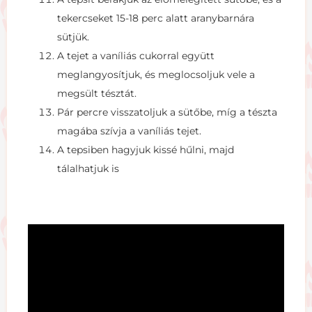
tekercseket 15-18 perc alatt aranybarnára
sütjük.
A tejet a vaníliás cukorral együtt
meglangyosítjuk, és meglocsoljuk vele a
megsült tésztát.
Pár percre visszatoljuk a sütőbe, míg a tészta
magába szívja a vaníliás tejet.
A tepsiben hagyjuk kissé hűlni, majd
tálalhatjuk is