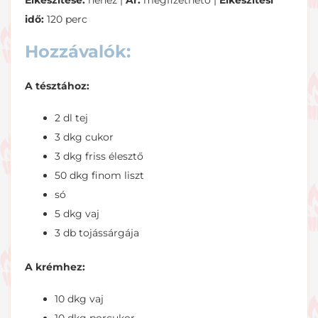
Elkészítése:
nehéz |
Ár:
megfizethető |
Elkészítési
idő:
120 perc
Hozzávalók:
A tésztához:
2 dl tej
3 dkg cukor
3 dkg friss élesztő
50 dkg finom liszt
só
5 dkg vaj
3 db tojássárgája
A krémhez:
10 dkg vaj