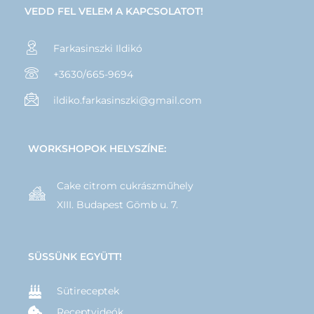
VEDD FEL VELEM A KAPCSOLATOT!
Farkasinszki Ildikó
+3630/665-9694
ildiko.farkasinszki@gmail.com
WORKSHOPOK HELYSZÍNE:
Cake citrom cukrászműhely
XIII. Budapest Gömb u. 7.
SÜSSÜNK EGYÜTT!
Sütireceptek
Receptvideók