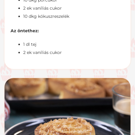
10 dkg porcukor
2 ek vaníliás cukor
10 dkg kókuszreszelék
Az öntethez:
1 dl tej
2 ek vaníliás cukor