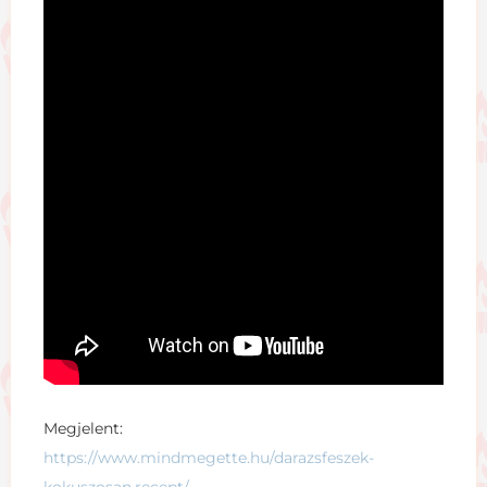
Megjelent:
https://www.mindmegette.hu/darazsfeszek-