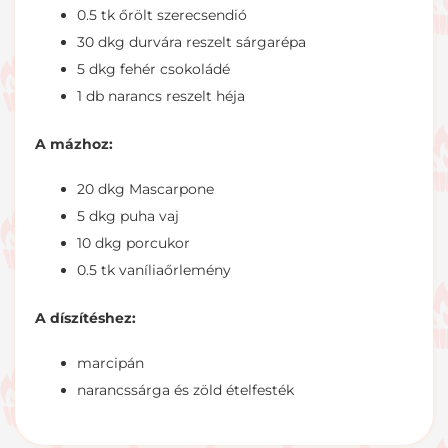
0.5 tk őrölt szerecsendió
30 dkg durvára reszelt sárgarépa
5 dkg fehér csokoládé
1 db narancs reszelt héja
A mázhoz:
20 dkg Mascarpone
5 dkg puha vaj
10 dkg porcukor
0.5 tk vaníliaőrlemény
A díszítéshez:
marcipán
narancssárga és zöld ételfesték