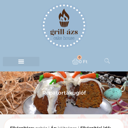
0
0
Ft
Répatortakuglóf