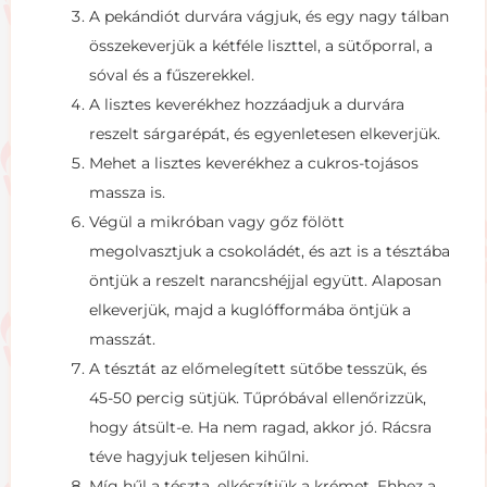
A pekándiót durvára vágjuk, és egy nagy tálban
összekeverjük a kétféle liszttel, a sütőporral, a
sóval és a fűszerekkel.
A lisztes keverékhez hozzáadjuk a durvára
reszelt sárgarépát, és egyenletesen elkeverjük.
Mehet a lisztes keverékhez a cukros-tojásos
massza is.
Végül a mikróban vagy gőz fölött
megolvasztjuk a csokoládét, és azt is a tésztába
öntjük a reszelt narancshéjjal együtt. Alaposan
elkeverjük, majd a kuglófformába öntjük a
masszát.
A tésztát az előmelegített sütőbe tesszük, és
45-50 percig sütjük. Tűpróbával ellenőrizzük,
hogy átsült-e. Ha nem ragad, akkor jó. Rácsra
téve hagyjuk teljesen kihűlni.
Míg hűl a tészta, elkészítjük a krémet. Ehhez a