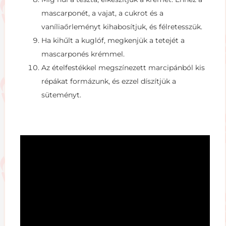
mascarponét, a vajat, a cukrot és a
vaníliaőrleményt kihabosítjuk, és félretesszük.
Ha kihűlt a kuglóf, megkenjük a tetejét a
mascarponés krémmel.
Az ételfestékkel megszínezett marcipánból kis
répákat formázunk, és ezzel díszítjük a
süteményt.