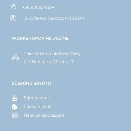
+3630/665-9694
ildiko.farkasinszki@gmail.com
WORKSHOPOK HELYSZÍNE:
Cake citrom cukrászműhely
XIII. Budapest Gömb u. 7.
SÜSSÜNK EGYÜTT!
Sütireceptek
Receptvideók
Hírek és újdonságok