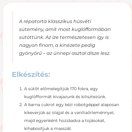
A répatorta klasszikus húsvéti
sütemény, amit most kuglófformában
sütöttünk. Az íze természetesen így is
nagyon finom, a kinézete pedig
gyönyörű – az ünnepi asztal dísze lesz.
Elkészítés:
A sütőt előmelegítjük 170 fokra, egy
kuglófformát kivajazunk és kilisztezünk.
A barna cukrot egy kézi robotgéppel alaposan
kikeverjük az olajjal és a vaníliaőrleménnyel,
majd egyenként hozzáadva a tojásokat,
kihabosítjuk a masszát.