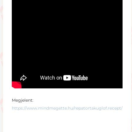
Megjelent:
https://www.mindmegette.hu/repatortakuglof.recept/