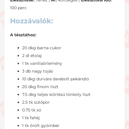
Elkészítése:
nehéz |
Ár:
költséges |
Elkészítési idő:
100 perc
Hozzávalók:
A tésztához:
20 dkg barna cukor
2 dl étolaj
1 tk vaníliaőrlemény
3 db nagy tojás
10 dkg durvára darabolt pekándió
20 dkg finom liszt
7.5 dkg teljes kiőrlésű tönköly liszt
2.5 tk sütőpor
0.75 tk só
1 tk fahéj
1 tk őrölt gyömbér