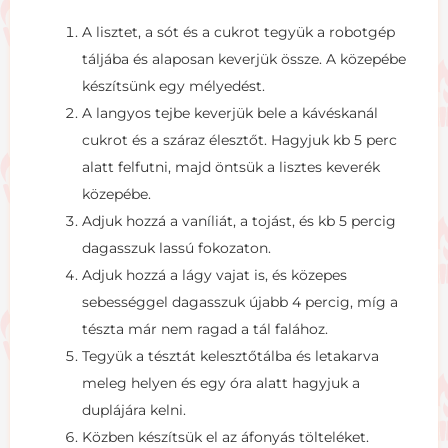
A lisztet, a sót és a cukrot tegyük a robotgép
táljába és alaposan keverjük össze. A közepébe
készítsünk egy mélyedést.
A langyos tejbe keverjük bele a kávéskanál
cukrot és a száraz élesztőt. Hagyjuk kb 5 perc
alatt felfutni, majd öntsük a lisztes keverék
közepébe.
Adjuk hozzá a vaníliát, a tojást, és kb 5 percig
dagasszuk lassú fokozaton.
Adjuk hozzá a lágy vajat is, és közepes
sebességgel dagasszuk újabb 4 percig, míg a
tészta már nem ragad a tál falához.
Tegyük a tésztát kelesztőtálba és letakarva
meleg helyen és egy óra alatt hagyjuk a
duplájára kelni.
Közben készítsük el az áfonyás tölteléket.