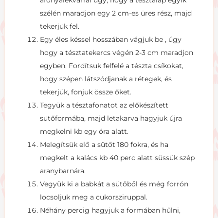
szélén maradjon egy 2 cm-es üres rész, majd
tekerjük fel.
Egy éles késsel hosszában vágjuk be , úgy
hogy a tésztatekercs végén 2-3 cm maradjon
egyben. Fordítsuk felfelé a tészta csíkokat,
hogy szépen látszódjanak a rétegek, és
tekerjük, fonjuk össze őket.
Tegyük a tésztafonatot az előkészített
sütőformába, majd letakarva hagyjuk újra
megkelni kb egy óra alatt.
Melegítsük elő a sütőt 180 fokra, és ha
megkelt a kalács kb 40 perc alatt süssük szép
aranybarnára.
Vegyük ki a babkát a sütőből és még forrón
locsoljuk meg a cukorsziruppal.
Néhány percig hagyjuk a formában hűlni,