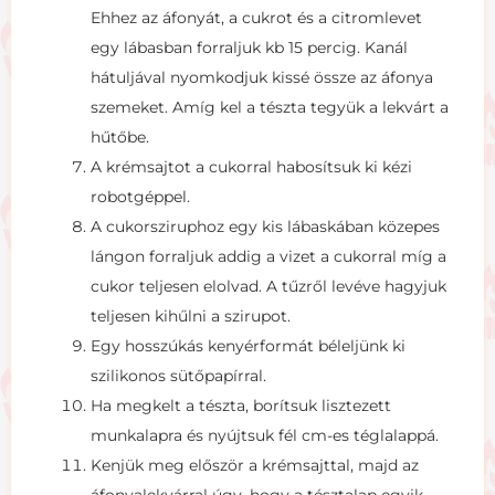
Ehhez az áfonyát, a cukrot és a citromlevet
egy lábasban forraljuk kb 15 percig. Kanál
hátuljával nyomkodjuk kissé össze az áfonya
szemeket. Amíg kel a tészta tegyük a lekvárt a
hűtőbe.
A krémsajtot a cukorral habosítsuk ki kézi
robotgéppel.
A cukorsziruphoz egy kis lábaskában közepes
lángon forraljuk addig a vizet a cukorral míg a
cukor teljesen elolvad. A tűzről levéve hagyjuk
teljesen kihűlni a szirupot.
Egy hosszúkás kenyérformát béleljünk ki
szilikonos sütőpapírral.
Ha megkelt a tészta, borítsuk lisztezett
munkalapra és nyújtsuk fél cm-es téglalappá.
Kenjük meg először a krémsajttal, majd az
áfonyalekvárral úgy, hogy a tésztalap egyik