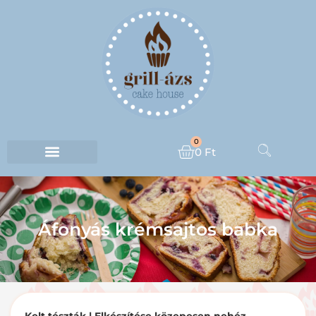
0
0
Ft
Áfonyás krémsajtos babka