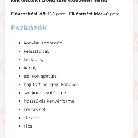
Kelt tészták | E
lkészítése közepesen nehéz
Előkészítési idő:
150 perc |
Elkészítési idő:
40 perc
Eszközök
konyhai robotgép,
kelesztő tál,
kis lábas,
kanál,
szilikon spatula,
hajlított pengéjű kenőkés,
szilikonos sütőpapír,
hosszúkás kenyérforma,
kenőecset,
éles kés,
rács