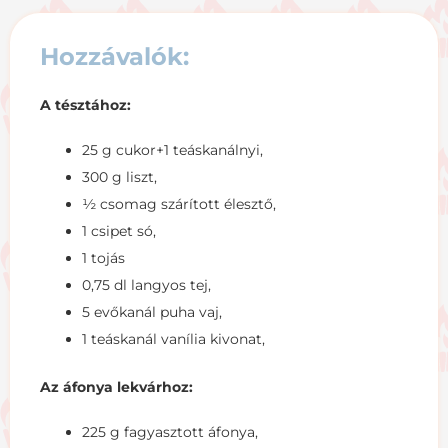
Hozzávalók
:
A tésztához:
25 g cukor+1 teáskanálnyi,
300 g liszt,
½ csomag szárított élesztő,
1 csipet só,
1 tojás
0,75 dl langyos tej,
5 evőkanál puha vaj,
1 teáskanál vanília kivonat,
Az áfonya lekvárhoz:
225 g fagyasztott áfonya,