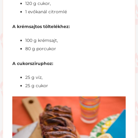
120 g cukor,
1 evőkanál citromlé
A krémsajtos töltelékhez:
100 g krémsajt,
80 g porcukor
A cukorsziruphoz:
25 g víz,
25 g cukor