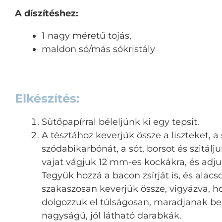
A díszítéshez:
1 nagy méretű tojás,
maldon só/más sókristály
Elkészítés:
Sütőpapírral béleljünk ki egy tepsit.
A tésztához keverjük össze a liszteket, a 
szódabikarbónát, a sót, borsot és szitálj
vajat vágjuk 12 mm-es kockákra, és adju
Tegyük hozzá a bacon zsírját is, és alacs
szakaszosan keverjük össze, vigyázva, h
dolgozzuk el túlságosan, maradjanak b
nagyságú, jól látható darabkák.