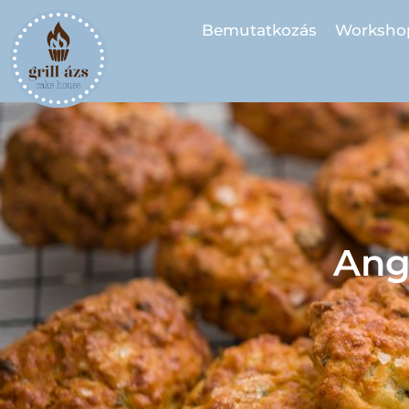
Bemutatkozás
Worksho
Ang