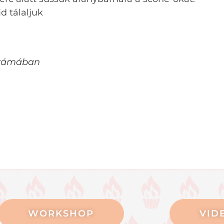
d tálaljuk
 számában
WORKSHOP
VID