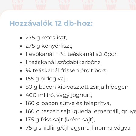
Hozzávalók 12 db-hoz
:
275 g rétesliszt,
275 g kenyérliszt,
1 evőkanál + ¼ teáskanál sütőpor,
1 teáskanál szódabikarbóna
¼ teáskanál frissen őrölt bors,
155 g hideg vaj,
50 g bacon kiolvasztott zsírja hidegen,
400 ml író, vagy joghurt,
160 g bacon sütve és felaprítva,
160 g reszelt sajt (gueda, ementáli, gruy
175 g friss sajt (krém sajt),
75 g snidling/újhagyma finomra vágva