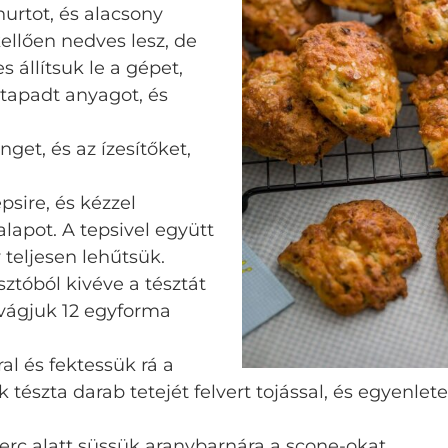
hurtot, és alacsony
ellően nedves lesz, de
 állítsuk le a gépet,
a tapadt anyagot, és
nget, és az ízesítőket,
epsire, és kézzel
apot. A tepsivel együtt
 teljesen lehűtsük.
sztóból kivéve a tésztát
 vágjuk 12 egyforma
ral és fektessük rá a
tészta darab tetejét felvert tojással, és egyenle
perc alatt süssük aranybarnára a scone-okat.