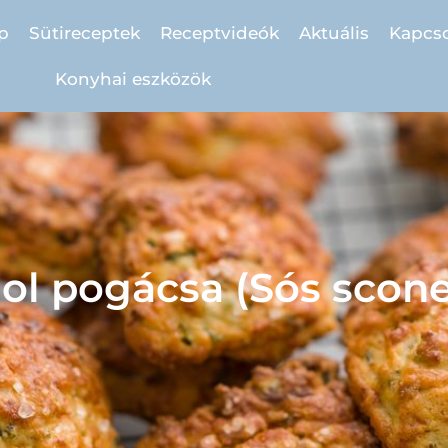
p
Sütireceptek
Receptvideók
Aktuális
Kapcso
Konyhai eszközök
ol pogácsa (Sós scone