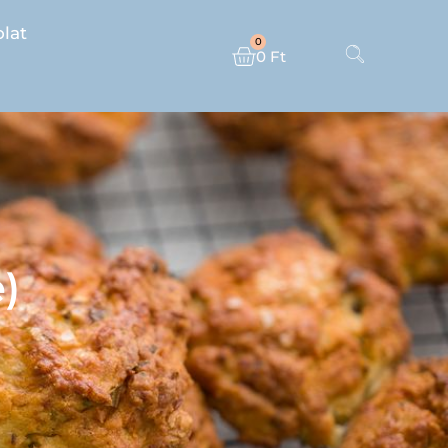
lat
0
0
Ft
)