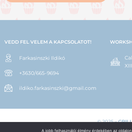
VEDD FEL VELEM A KAPCSOLATOT!
WORKSH
Ca
Farkasinszki Ildikó
XI
+3630/665-9694
ildiko.farkasinszki@gmail.com
© 2025 –
GRIL
A jobb felhasználói élmény érdekében az oldalon 