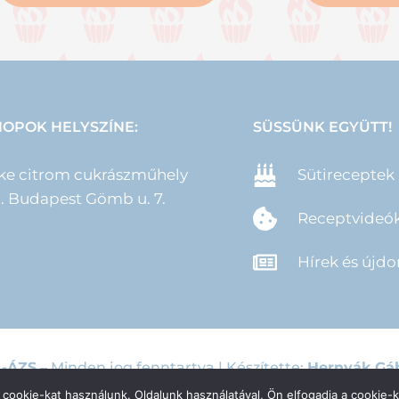
OPOK HELYSZÍNE:
SÜSSÜNK EGYÜTT!
ke citrom cukrászműhely
Sütireceptek
II. Budapest Gömb u. 7.
Receptvideó
Hírek és újd
L-ÁZS
– Minden jog fenntartva | Készítette:
Hernyák Gáb
cookie-kat használunk. Oldalunk használatával, Ön elfogadja a cookie-k