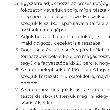
Egyszerre adjuk hozzá az összes írót/jog
fokozaton keverjük addig, míg a tészta k
még nem áll teljesen össze. Ha szükséges
szedjük le szilikon spatulával a tál falár
indítsuk újra a gépet.
Adjuk hozzá a bacont, a sajtokat, a snidli
majd dolgozzuk ezeket is a tésztába.
Borítsuk a tésztát a sütőpapírral bélelt t
formázzunk belőle kb 6 cm magas tésztal
tegyük a fagyasztóba kb 20 percre, hogy
A sütőt melegítsük elő 190 fokra.A fagya
szedjük lisztezett munkafelületre, majd
darabra.
A sütőlemezt béleljük ki tiszta sütőpapír
tészta darabokat. Kenjük meg mindegyik 
sókristályokkal.
Tegyük a tepsit a forró sütőbe és 20-25 