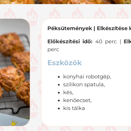
Péksütemények | E
lkészítése
Előkészítési idő:
40 perc |
El
perc
Eszközök
konyhai robotgép,
szilikon spatula,
kés,
kenőecset,
kis tálka