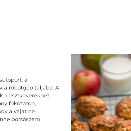
sütőport, a
uk a robotgép táljába. A
k a lisztkeverékhez.
ony fokozaton,
ogy a vajat ne
enne borsószem