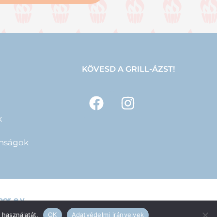
KÖVESD A GRILL-ÁZST!
k
onságok
or e.v.
 használatát.
OK
Adatvédelmi irányelvek