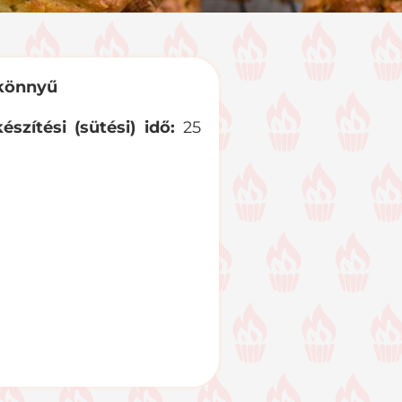
 könnyű
készítési (sütési) idő:
25