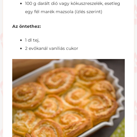
100 g darált dió vagy kókuszreszelék, esetleg
egy fél marék mazsola (ízlés szerint)
Az öntethez:
1 dl tej,
2 evőkanál vaníliás cukor