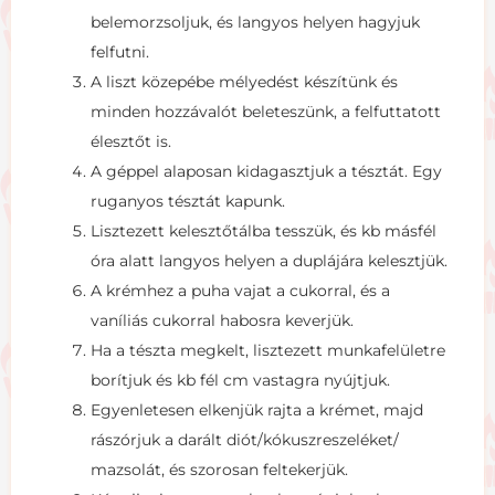
belemorzsoljuk, és langyos helyen hagyjuk
felfutni.
A liszt közepébe mélyedést készítünk és
minden hozzávalót beleteszünk, a felfuttatott
élesztőt is.
A géppel alaposan kidagasztjuk a tésztát. Egy
ruganyos tésztát kapunk.
Lisztezett kelesztőtálba tesszük, és kb másfél
óra alatt langyos helyen a duplájára kelesztjük.
A krémhez a puha vajat a cukorral, és a
vaníliás cukorral habosra keverjük.
Ha a tészta megkelt, lisztezett munkafelületre
borítjuk és kb fél cm vastagra nyújtjuk.
Egyenletesen elkenjük rajta a krémet, majd
rászórjuk a darált diót/kókuszreszeléket/
mazsolát, és szorosan feltekerjük.