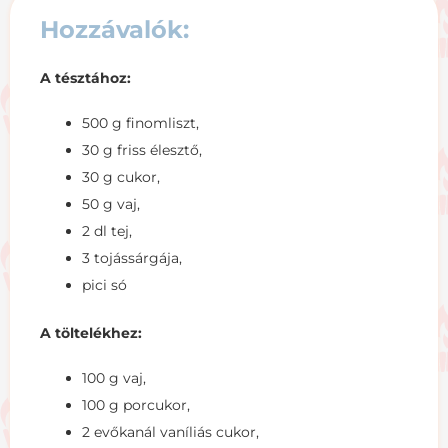
Hozzávalók:
A tésztához:
500 g finomliszt,
30 g friss élesztő,
30 g cukor,
50 g vaj,
2 dl tej,
3 tojássárgája,
pici só
A töltelékhez:
100 g vaj,
100 g porcukor,
2 evőkanál vaníliás cukor,