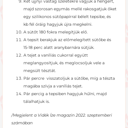
Két ujjnyi vastag szeletekre vágjuk a hengert,
majd szorosan egymás mellé rakosgatjuk őket
egy szilikonos sütőpapírral bélelt tepsibe, és
kb fél óráig hagyjuk újra megkelni.
A sütőt 180 fokra melegítjük elő.
A tepsit berakjuk az előmelegített sütőbe és
15-18 perc alatt aranybarnára sütjük.
A tejet a vaníliás cukorral együtt
meglangyosítjuk, és meglocsoljuk vele a
megsült tésztát.
Pár percre visszatoljuk a sütőbe, míg a tészta
magába szívja a vaníliás tejet.
Pár percig a tepsiben hagyjuk hűlni, majd
tálalhatjuk is.
/Megjelent a Vidék Íze magazin 2022. szeptemberi
számában