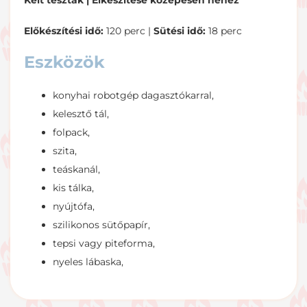
Kelt tészták | E
lkészítése közepesen nehéz
Előkészítési idő:
120 perc |
Sütési idő:
18 perc
Eszközök
konyhai robotgép
dagasztókarral,
kelesztő tál,
folpack,
szita,
teáskanál,
kis tálka,
nyújtófa,
szilikonos sütőpapír,
tepsi vagy piteforma,
nyeles lábaska,