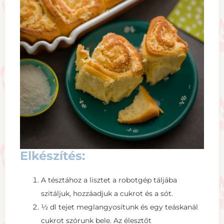
Elkészítés:
A tésztához a lisztet a robotgép táljába
szitáljuk, hozzáadjuk a cukrot és a sót.
½ dl tejet meglangyosítunk és egy teáskanál
cukrot szórunk bele. Az élesztőt