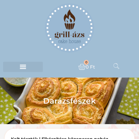
0
0
Ft
Darázsfészek