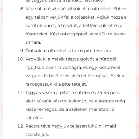
és vegyük vissza a hőfokot 190 fokra.
Míg sül a tészta készítsük el a tölteléket. Ehhez
egy tálban verjük fel a tojásokat. Adjuk hozzá a
sütőtök pürét, a tejszínt, a kétféle cukrot és a
fűszereket. Kézi robotgéppel keverjük teljesen
simára.
Öntsük a tölteléket a forró pite tésztára.
Vegyük ki a másik tészta golyót a hűtőből,
nyújtsuk 2-3mm vastagra, és egy kiszúróval
vágjunk ki belőle kis kísértet formákat. Ezekkel
rakosgassuk ki a pite tetejét.
Tegyük vissza a pitét a sütőbe és 35-45 perc
alatt süssük készre. Akkor jó, ha a közepe még
kissé remegős, de a széleken már stabil a
töltelék.
Rácsra téve hagyjuk teljesen kihűlni, majd
szeleteljük.