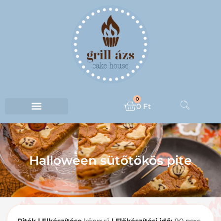
0
0
Ft
Halloween sütőtökös pite