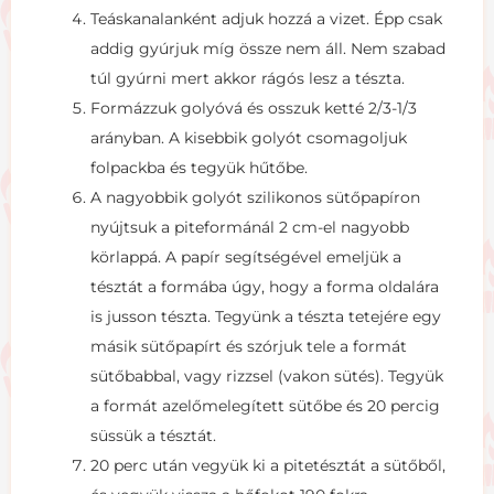
Teáskanalanként adjuk hozzá a vizet. Épp csak
addig gyúrjuk míg össze nem áll. Nem szabad
túl gyúrni mert akkor rágós lesz a tészta.
Formázzuk golyóvá és osszuk ketté 2/3-1/3
arányban. A kisebbik golyót csomagoljuk
folpackba és tegyük hűtőbe.
A nagyobbik golyót szilikonos sütőpapíron
nyújtsuk a piteformánál 2 cm-el nagyobb
körlappá. A papír segítségével emeljük a
tésztát a formába úgy, hogy a forma oldalára
is jusson tészta. Tegyünk a tészta tetejére egy
másik sütőpapírt és szórjuk tele a formát
sütőbabbal, vagy rizzsel (vakon sütés). Tegyük
a formát azelőmelegített sütőbe és 20 percig
süssük a tésztát.
20 perc után vegyük ki a pitetésztát a sütőből,