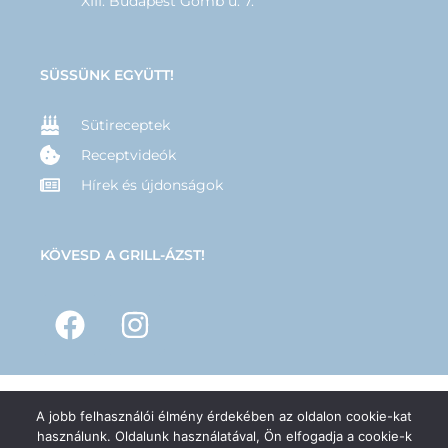
XIII. Budapest Gömb u. 7.
SÜSSÜNK EGYÜTT!
Sütireceptek
Receptvideók
Hírek és újdonságok
KÖVESD A GRILL-ÁZST!
A jobb felhasználói élmény érdekében az oldalon cookie-kat
© 2025 –
GRILL-ÁZS
– Minden jog fenntartva | Készítette:
Hernyák
használunk. Oldalunk használatával, Ön elfogadja a cookie-k