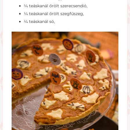
¼ teáskanál őrölt szerecsendió,
¼ teáskanál őrölt szegfűszeg,
¼ teáskanál só,