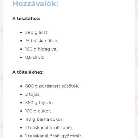
Hozzávalók:
A tésztához:
280 g liszt,
½ teáskanál só,
160 g hideg vaj,
0,6 dl víz
A töltelékhez:
600 g pürésített sütőtök,
2 tojás,
360 g tejszín,
100 g cukor,
110 g barna cukor,
1 teáskanál őrölt fahéj,
1 teáskanál őrölt gyömbér,