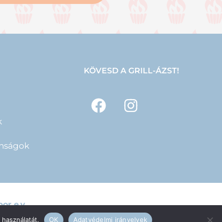
KÖVESD A GRILL-ÁZST!
k
onságok
or e.v.
 használatát.
OK
Adatvédelmi irányelvek