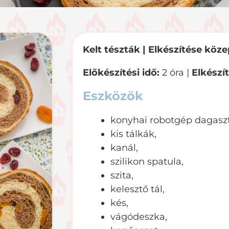
Kelt tészták | E
lkészítése köz
Előkészítési idő:
2 óra |
Elkészít
Eszközök
konyhai robotgép dagaszt
kis tálkák,
kanál,
szilikon spatula,
szita,
kelesztő tál,
kés,
vágódeszka,