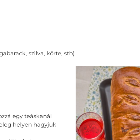
abarack, szilva, körte, stb)
ozzá egy teáskanál
Meleg helyen hagyjuk