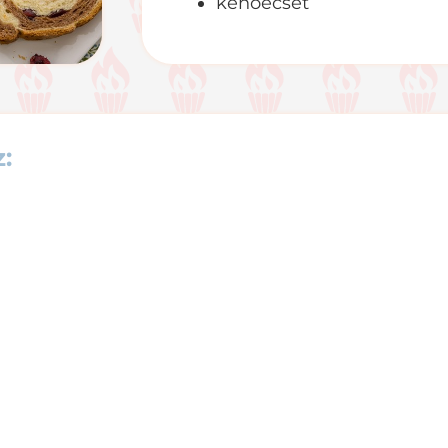
kenőecset
: