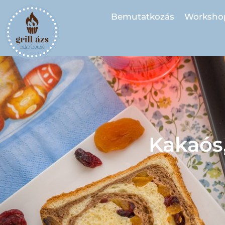
Bemutatkozás
Worksho
Kakaós,