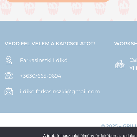
VEDD FEL VELEM A KAPCSOLATOT!
WORKSH
Ca
Farkasinszki Ildikó
XI
+3630/665-9694
ildiko.farkasinszki@gmail.com
© 2025 –
GRIL
A jobb felhasználói élmény érdekében az oldalon 