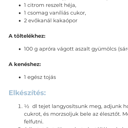
1 citrom reszelt héja,
1 csomag vaníliás cukor,
2 evőkanál kakaópor
A töltelékhez:
100 g apróra vágott aszalt gyümölcs (sárg
A kenéshez:
1 egész tojás
Elkészítés:
½ dl tejet langyosítsunk meg, adjunk h
cukrot, és morzsoljuk bele az élesztőt. 
felfutni.