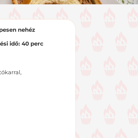
epesen nehéz
ési idő: 40 perc
ókarral,