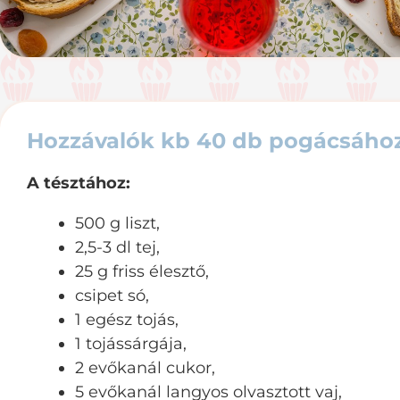
Hozzávalók kb 40 db pogácsához
A tésztához:
500 g liszt,
2,5-3 dl tej,
25 g friss élesztő,
csipet só,
1 egész tojás,
1 tojássárgája,
2 evőkanál cukor,
5 evőkanál langyos olvasztott vaj,