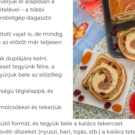
everjük el alaposan a
ételével – a többi
 A robotgép dagasztó
ott vajat is, de mindig
 az előzőt már teljesen
k duplájára kelni.
eset tegyünk félre, a
yúrjuk bele az előzőleg
ságú téglalappá, és
mölcsökkel és tekerjük
ütő formát, és tegyük bele a kalács tekercset.
véti díszeket (nyuszi, bari, tojás, stb.) a kalács te