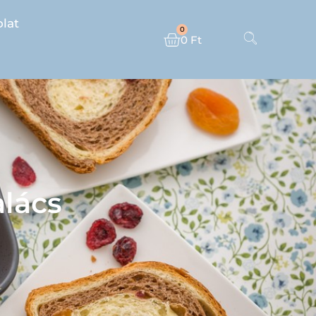
lat
0
0
Ft
alács