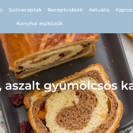
p
Sütireceptek
Receptvideók
Aktuális
Kapcso
Konyhai eszközök
 aszalt gyümölcsös k