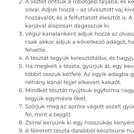
A lisztet öntsük a robotgép táljába, és k
sóval. Adjuk hozzá – az olvasztott vaj kiv
hozzávalót, és a felfuttatott élesztőt is.
karjával alaposan dagasszuk ki.
Végül kanalanként adjuk hozzá az olvaszt
csak akkor adjuk a következő adagot, ha
felvette.
A tésztát tegyük kelesztőtálba, és hagyju
Ha megkelt a tészta, gyúrjuk át, egy kev
többit osszuk kétfelé. Az egyik adagba g
néhány kanál tejjel elkevert kakaót.
Mindkét tésztát nyújtsuk egyforma nagy
tegyük egymásra őket.
Szórjuk meg az apróra vágott aszalt gyü
fel, mint a bejglit.
Zsírral kenjünk ki egy hosszúkás kenyérs
A félretett tészta darabból készítsünk hús