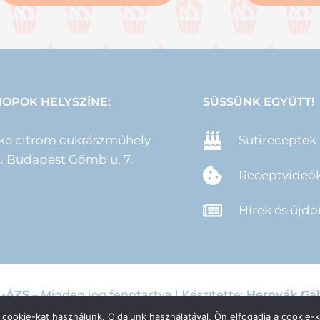
OPOK HELYSZÍNE:
SÜSSÜNK EGYÜTT!
ke citrom cukrászműhely
Sütireceptek
II. Budapest Gömb u. 7.
Receptvideó
Hírek és újd
L-ÁZS
– Minden jog fenntartva | Készítette:
Hernyák Gáb
cookie-kat használunk. Oldalunk használatával, Ön elfogadja a cookie-k