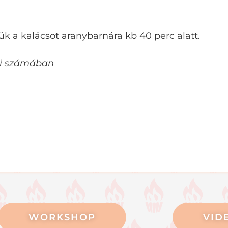
sük a kalácsot aranybarnára kb 40 perc alatt.
si számában
WORKSHOP
VID