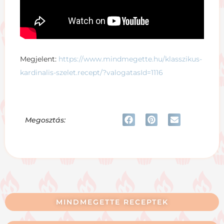
Megjelent:
https://www.mindmegette.hu/klasszikus-
kardinalis-szelet.recept/?valogatasId=1116
Megosztás:
MINDMEGETTE RECEPTEK