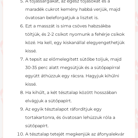
A tojássárgákat, az egész tojásokat és a
maradék cukrot kemény habbá verjük, majd
óvatosan beleforgatjuk a lisztet is.
Ezt a masszát is sima csöves habzsákba
töltjük, és 2-2 csíkot nyomunk a fehérje csíkok
közé. Ha kell, egy kiskanállal elegyengethetjük
kissé.
A tepsit az előmelegített sütőbe toljuk, majd
30-35 perc alatt megsütjük és a sütőpapírral
együtt áthúzzuk egy rácsra. Hagyjuk kihűlni
kissé.
Ha kihűlt, a két tésztalap között hosszában
elvágjuk a sütőpapírt.
Az egyik tésztalapot ráfordítjuk egy
tortakartonra, és óvatosan lehúzzuk róla a
sütőpapírt.
A tésztalap tetejét megkenjük az áfonyalekvár