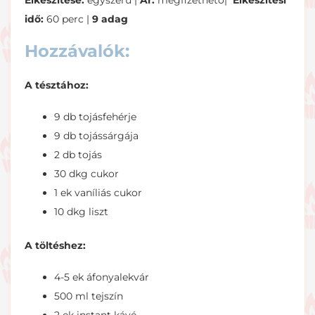
Elkészítése:
egyszerű |
Ár:
megfizethető|
Elkészítési
idő:
60 perc |
9 adag
Hozzávalók:
A tésztához:
9 db tojásfehérje
9 db tojássárgája
2 db tojás
30 dkg cukor
1 ek vaníliás cukor
10 dkg liszt
A töltéshez:
4-5 ek áfonyalekvár
500 ml tejszín