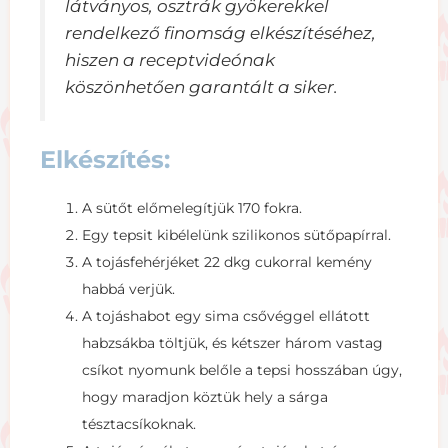
látványos, osztrák gyökerekkel
rendelkező finomság elkészítéséhez,
hiszen a receptvideónak
köszönhetően garantált a siker.
Elkészítés:
A sütőt előmelegítjük 170 fokra.
Egy tepsit kibélelünk szilikonos sütőpapírral.
A tojásfehérjéket 22 dkg cukorral kemény
habbá verjük.
A tojáshabot egy sima csővéggel ellátott
habzsákba töltjük, és kétszer három vastag
csíkot nyomunk belőle a tepsi hosszában úgy,
hogy maradjon köztük hely a sárga
tésztacsíkoknak.