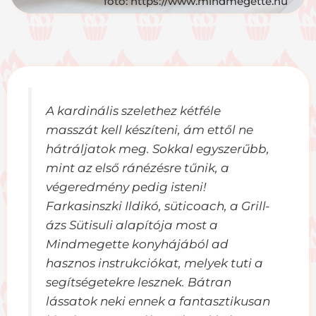
fotó: https://www.mindmegette.hu
A kardinális szelethez kétféle
masszát kell készíteni, ám ettől ne
hátráljatok meg. Sokkal egyszerűbb,
mint az első ránézésre tűnik, a
végeredmény pedig isteni!
Farkasinszki Ildikó, süticoach, a Grill-
ázs Sütisuli alapítója most a
Mindmegette konyhájából ad
hasznos instrukciókat, melyek tuti a
segítségetekre lesznek. Bátran
lássatok neki ennek a fantasztikusan