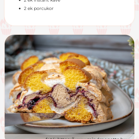
2 ek instant kávé
2 ek porcukor