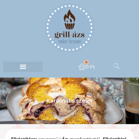
0
0
Ft
Kardinális szelet