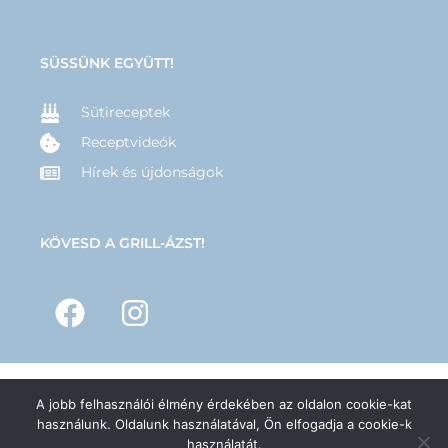
SÜSSÜNK EGYÜTT!
Sütireceptek
Receptvideók
Hírek és újdonságok
KÖVESD A GRILL-ÁZST!
A jobb felhasználói élmény érdekében az oldalon cookie-kat
© 2025 –
GRILL-ÁZS
– Minden jog fenntartva | Készítette:
Hernyák
használunk. Oldalunk használatával, Ön elfogadja a cookie-k
Gábor e.v.
használatát.