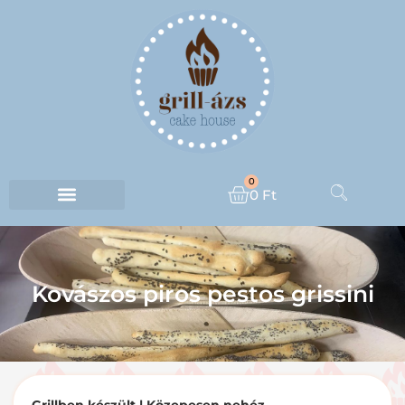
0
0
Ft
Kovászos piros pestos grissini