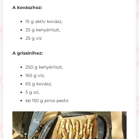
A kovászhoz:
15 g aktív kovász,
25 g kenyérliszt,
25 g víz
A grissinihez:
250 g kenyérliszt,
165 g víz,
65 g kovász,
5 g só,
kb 150 g piros pesto