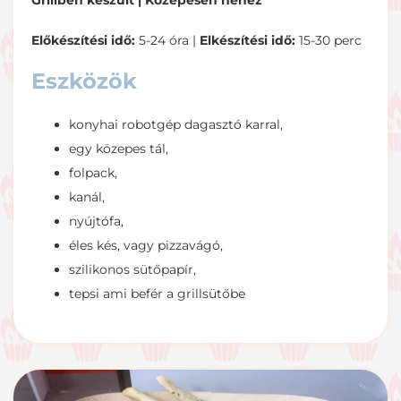
Grillben készült |
Közepesen nehéz
Előkészítési idő:
5-24 óra |
Elkészítési idő:
15-30 perc
Eszközök
konyhai robotgép dagasztó karral,
egy közepes tál,
folpack,
kanál,
nyújtófa,
éles kés, vagy pizzavágó,
szilikonos sütőpapír,
tepsi ami befér a grillsütőbe