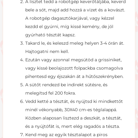
A lisztet tedd a robotgép keverőtáljába, keverd
bele a sót, majd add hozzá a vizet és a kovászt.
A robotgép dagasztókarjával, vagy kézzel
kezdd el gyúrni, míg kissé kemény, de jól
gyúrható tésztát kapsz.
Takard le, és keleszd meleg helyen 3-4 órán át.
Hajtogatni nem kell.
Ezután vagy azonnal megsütöd a grissiniket,
vagy kissé beolajozott folpackba csomagolva
pihentesd egy éjszakán át a hűtőszekrényben.
A sütőt rendezd be indirekt sütésre, és
melegítsd fel 200 fokra.
Vedd ketté a tésztát, és nyújtsd ki mindkettőt
minél vékonyabb, 30X40 cm-es téglalappá.
Közben alaposan lisztezd a deszkát, a tésztát,
és a nyújtófát is, mert elég ragadós a tészta.
Kend meg az egyik tésztalapot a piros