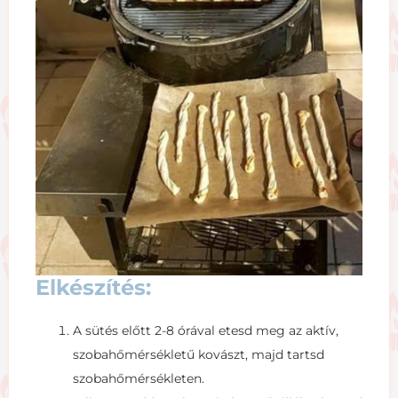
Elkészítés:
A sütés előtt 2-8 órával etesd meg az aktív,
szobahőmérsékletű kovászt, majd tartsd
szobahőmérsékleten.