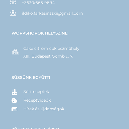
+3630/665-9694
ildiko.farkasinszki@gmail.com
WORKSHOPOK HELYSZÍNE:
Cake citrom cukrászműhely
XIII. Budapest Gömb u. 7.
SÜSSÜNK EGYÜTT!
Sütireceptek
Receptvideók
Hírek és újdonságok