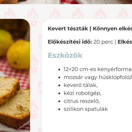
Kevert tészták |
Könnyen elkés
Előkészítési idő:
20 perc |
Elkés
Eszközök
12×20 cm-es kenyérforma
mozsár vagy húsklopfoló/n
keverő tálak,
kézi robotgép,
citrus reszelő,
szilikon spatulák