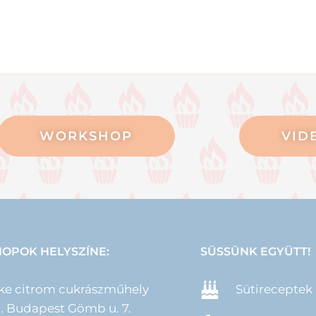
WORKSHOP
VID
OPOK HELYSZÍNE:
SÜSSÜNK EGYÜTT!
ke citrom cukrászműhely
Sütireceptek
II. Budapest Gömb u. 7.