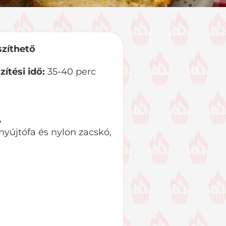
zíthető
zítési idő:
35-40 perc
,
yújtófa és nylon zacskó,