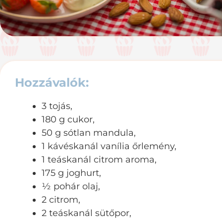
Hozzávalók
:
3 tojás,
180 g cukor,
50 g sótlan mandula,
1 kávéskanál vanília őrlemény,
1 teáskanál citrom aroma,
175 g joghurt,
½ pohár olaj,
2 citrom,
2 teáskanál sütőpor,