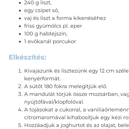
240 g liszt,
egy csipet só,
vaj és liszt a forma kikenéséhez
friss gyümölcs pl. eper
100 g habtejszín,
1 evőkanál porcukor
Elkészítés:
Kivajazunk és lisztezünk egy 12 cm szél
kenyérformát.
A sütőt 180 fokra melegítjük elő.
A mandulát törjük össze mozsárban, va
nyújtófával/klopfolóval.
A tojásokat a cukorral, a vaníliaőrleménn
citromaromával kihabosítjuk egy kézi r
Hozzáadjuk a joghurtot és az olajat, bel