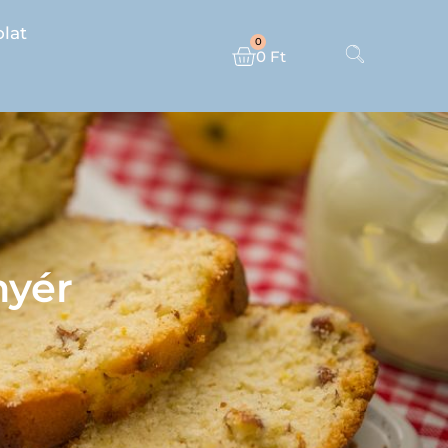
lat
0
0
Ft
nyér