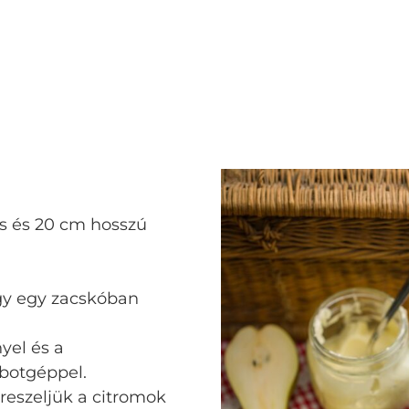
es és 20 cm hosszú
gy egy zacskóban
yel és a
obotgéppel.
ereszeljük a citromok