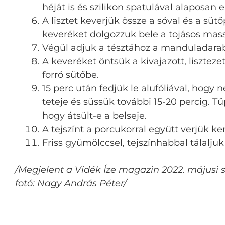
héját is és szilikon spatulával alaposan e
A lisztet keverjük össze a sóval és a sütő
keveréket dolgozzuk bele a tojásos mas
Végül adjuk a tésztához a manduladarab
A keveréket öntsük a kivajazott, liszteze
forró sütőbe.
15 perc után fedjük le alufóliával, hog
teteje és süssük további 15-20 percig. Tű
hogy átsült-e a belseje.
A tejszínt a porcukorral együtt verjük 
Friss gyümölccsel, tejszínhabbal tálalju
/Megjelent a Vidék Íze magazin 2022. május
fotó: Nagy András Péter/