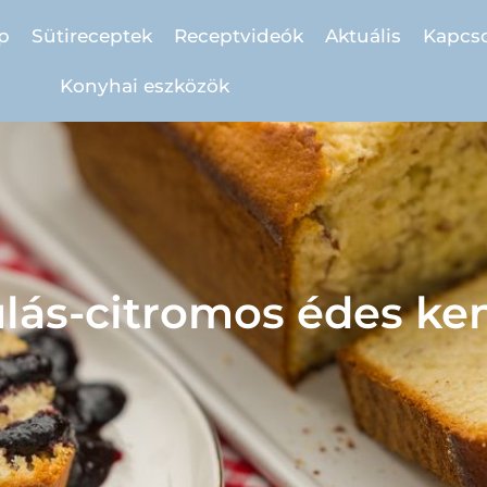
p
Sütireceptek
Receptvideók
Aktuális
Kapcso
Konyhai eszközök
ás-citromos édes ke