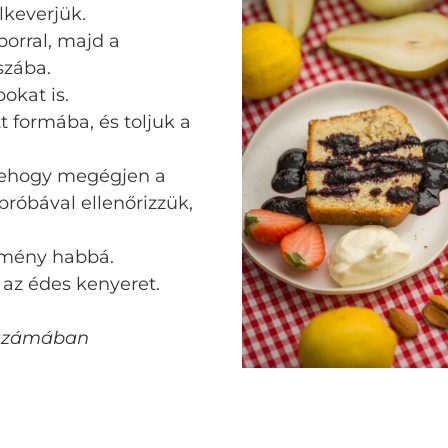
lkeverjük.
porral, majd a
szába.
okat is.
tt formába, és toljuk a
y nehogy megégjen a
próbával ellenőrizzük,
kemény habbá.
k az édes kenyeret.
i számában