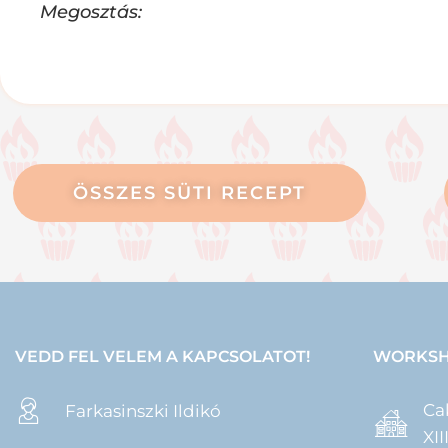
Megosztás:
ÖSSZES SÜTI RECEPT
VEDD FEL VELEM A KAPCSOLATOT!
WORKSH
Ca
Farkasinszki Ildikó
XI