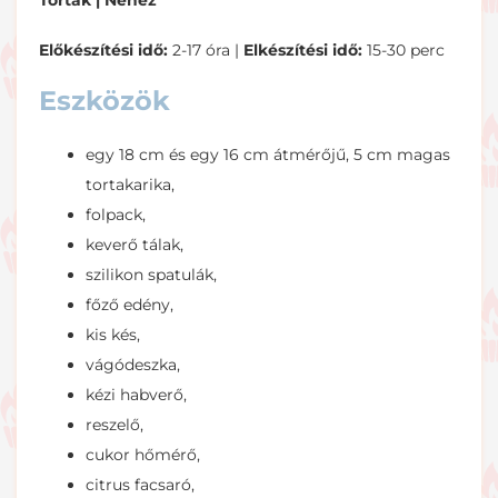
Torták |
Nehéz
Előkészítési idő:
2-17 óra |
Elkészítési idő:
15-30 perc
Eszközök
egy 18 cm és egy 16 cm átmérőjű, 5 cm magas
tortakarika,
folpack,
keverő tálak,
szilikon spatulák,
főző edény,
kis kés,
vágódeszka,
kézi habverő,
reszelő,
cukor hőmérő,
citrus facsaró,