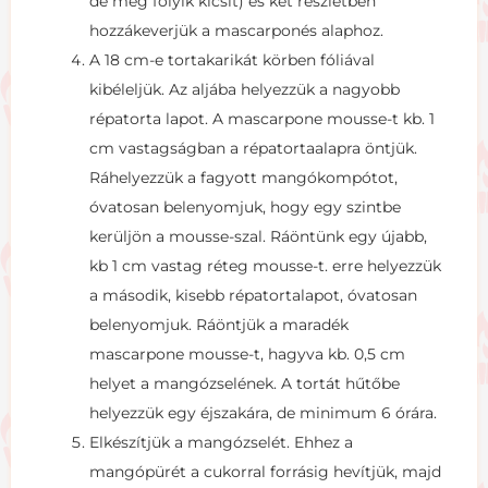
de még folyik kicsit) és két részletben
hozzákeverjük a mascarponés alaphoz.
A 18 cm-e tortakarikát körben fóliával
kibéleljük. Az aljába helyezzük a nagyobb
répatorta lapot. A mascarpone mousse-t kb. 1
cm vastagságban a répatortaalapra öntjük.
Ráhelyezzük a fagyott mangókompótot,
óvatosan belenyomjuk, hogy egy szintbe
kerüljön a mousse-szal. Ráöntünk egy újabb,
kb 1 cm vastag réteg mousse-t. erre helyezzük
a második, kisebb répatortalapot, óvatosan
belenyomjuk. Ráöntjük a maradék
mascarpone mousse-t, hagyva kb. 0,5 cm
helyet a mangózselének. A tortát hűtőbe
helyezzük egy éjszakára, de minimum 6 órára.
Elkészítjük a mangózselét. Ehhez a
mangópürét a cukorral forrásig hevítjük, majd