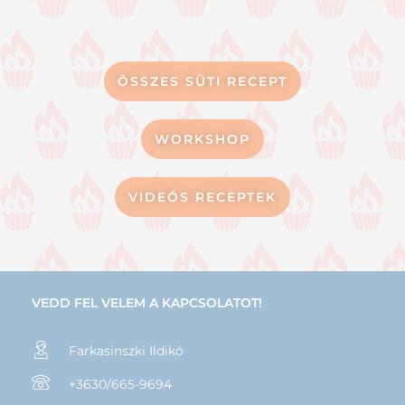
ÖSSZES SÜTI RECEPT
WORKSHOP
VIDEÓS RECEPTEK
VEDD FEL VELEM A KAPCSOLATOT!
Farkasinszki Ildikó
+3630/665-9694