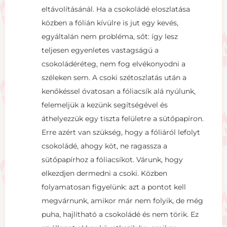
eltávolításánál. Ha a csokoládé eloszlatása
közben a fólián kívülre is jut egy kevés,
egyáltalán nem probléma, sőt: így lesz
teljesen egyenletes vastagságú a
csokoládéréteg, nem fog elvékonyodni a
széleken sem. A csoki szétoszlatás után a
kenőkéssel óvatosan a fóliacsík alá nyúlunk,
felemeljük a kezünk segítségével és
áthelyezzük egy tiszta felületre a sütőpapíron.
Erre azért van szükség, hogy a fóliáról lefolyt
csokoládé, ahogy köt, ne ragassza a
sütőpapírhoz a fóliacsíkot. Várunk, hogy
elkezdjen dermedni a csoki. Közben
folyamatosan figyelünk: azt a pontot kell
megvárnunk, amikor már nem folyik, de még
puha, hajlítható a csokoládé és nem törik. Ez