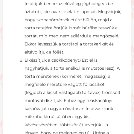
feloldjuk benne az előzőleg jéghideg vízbe
áztatott, kicsavart zselatin lapokat. Megvárjuk,
hogy szobahőmérsékletűre hűljön, majd a
torta tetejére öntjük. Ismét hűtőbe tesszük a
tortát, míg meg nem szilárdul a mangózselé.
Ekkor levesszük a tortáról a tortakarikát és
eltávolítjuk a fóliát.
Elkészítjük a csokiköpenyt,(Ezt el is
hagyhatjuk, a torta enélkül is mutatós lesz). A
torta méretének (körméret, magasság) a
megfelelő méretűre vágott fóliacsíkot
(legjobb a kicsit vastagabb tortavax) fröcskölt
mintával díszítjük. Ehhez egy teáskanálnyi
kakaóvajat nagyon óvatosan felolvasztunk
mikrohullámú sütőben, egy kis
kávéscsészében, többször átkeverjük – a
lényeg, hogy ne melegedjen túl. Utána a