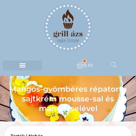
0
0
Ft
Mangós-gyömbéres répatorta
sajtkrém mousse-sal és
mangózselével