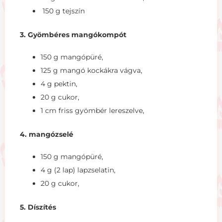
150 g tejszín
3. Gyömbéres mangókompót
150 g mangópüré,
125 g mangó kockákra vágva,
4 g pektin,
20 g cukor,
1 cm friss gyömbér lereszelve,
4. mangózselé
150 g mangópüré,
4 g (2 lap) lapzselatin,
20 g cukor,
5. Díszítés