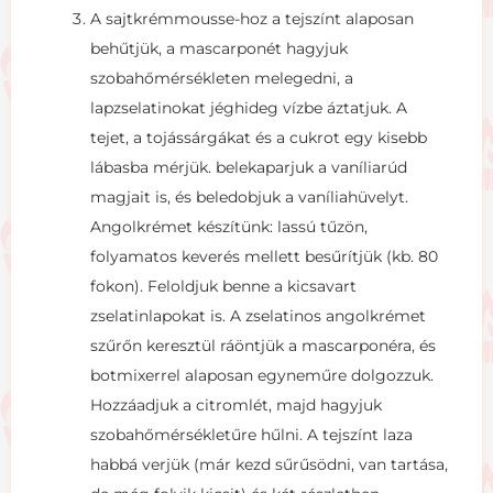
A sajtkrémmousse-hoz a tejszínt alaposan
behűtjük, a mascarponét hagyjuk
szobahőmérsékleten melegedni, a
lapzselatinokat jéghideg vízbe áztatjuk. A
tejet, a tojássárgákat és a cukrot egy kisebb
lábasba mérjük. belekaparjuk a vaníliarúd
magjait is, és beledobjuk a vaníliahüvelyt.
Angolkrémet készítünk: lassú tűzön,
folyamatos keverés mellett besűrítjük (kb. 80
fokon). Feloldjuk benne a kicsavart
zselatinlapokat is. A zselatinos angolkrémet
szűrőn keresztül ráöntjük a mascarponéra, és
botmixerrel alaposan egyneműre dolgozzuk.
Hozzáadjuk a citromlét, majd hagyjuk
szobahőmérsékletűre hűlni. A tejszínt laza
habbá verjük (már kezd sűrűsödni, van tartása,