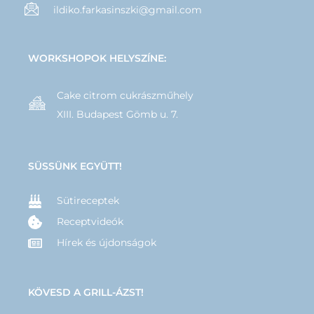
ildiko.farkasinszki@gmail.com
WORKSHOPOK HELYSZÍNE:
Cake citrom cukrászműhely
XIII. Budapest Gömb u. 7.
SÜSSÜNK EGYÜTT!
Sütireceptek
Receptvideók
Hírek és újdonságok
KÖVESD A GRILL-ÁZST!