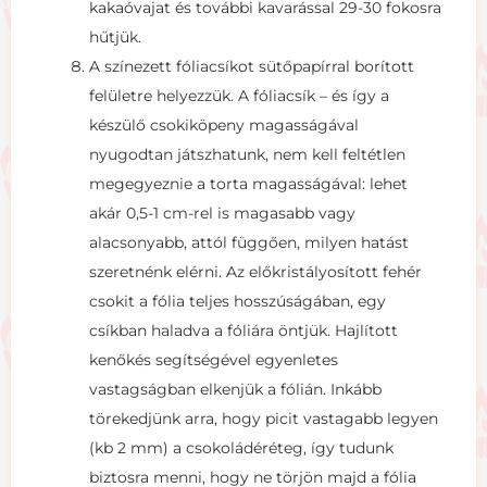
kakaóvajat és további kavarással 29-30 fokosra
hűtjük.
A színezett fóliacsíkot sütőpapírral borított
felületre helyezzük. A fóliacsík – és így a
készülő csokiköpeny magasságával
nyugodtan játszhatunk, nem kell feltétlen
megegyeznie a torta magasságával: lehet
akár 0,5-1 cm-rel is magasabb vagy
alacsonyabb, attól függően, milyen hatást
szeretnénk elérni. Az előkristályosított fehér
csokit a fólia teljes hosszúságában, egy
csíkban haladva a fóliára öntjük. Hajlított
kenőkés segítségével egyenletes
vastagságban elkenjük a fólián. Inkább
törekedjünk arra, hogy picit vastagabb legyen
(kb 2 mm) a csokoládéréteg, így tudunk
biztosra menni, hogy ne törjön majd a fólia