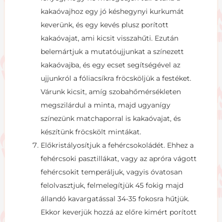
kakaóvajhoz egy jó késhegynyi kurkumát
keverünk, és egy kevés plusz porított
kakaóvajat, ami kicsit visszahűti. Ezután
belemártjuk a mutatóujjunkat a színezett
kakaóvajba, és egy ecset segítségével az
ujjunkról a fóliacsíkra fröcsköljük a festéket.
Várunk kicsit, amíg szobahőmérsékleten
megszilárdul a minta, majd ugyanígy
színezünk matchaporral is kakaóvajat, és
készítünk fröcskölt mintákat.
Előkristályosítjuk a fehércsokoládét. Ehhez a
fehércsoki pasztillákat, vagy az apróra vágott
fehércsokit temperáljuk, vagyis óvatosan
felolvasztjuk, felmelegítjük 45 fokig majd
állandó kavargatással 34-35 fokosra hűtjük.
Ekkor keverjük hozzá az előre kimért porított