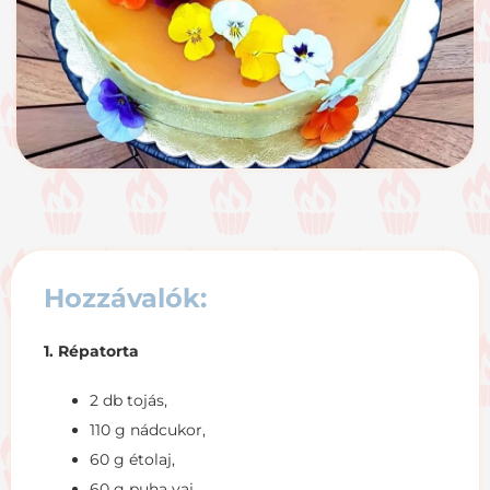
Hozzávalók:
1. Répatorta
2 db tojás,
110 g nádcukor,
60 g étolaj,
60 g puha vaj,