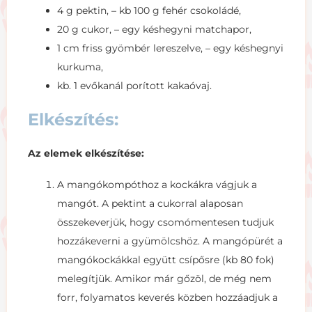
4 g pektin, – kb 100 g fehér csokoládé,
20 g cukor, – egy késhegyni matchapor,
1 cm friss gyömbér lereszelve, – egy késhegnyi
kurkuma,
kb. 1 evőkanál porított kakaóvaj.
Elkészítés:
Az elemek elkészítése:
A mangókompóthoz a kockákra vágjuk a
mangót. A pektint a cukorral alaposan
összekeverjük, hogy csomómentesen tudjuk
hozzákeverni a gyümölcshöz. A mangópürét a
mangókockákkal együtt csípősre (kb 80 fok)
melegítjük. Amikor már gőzöl, de még nem
forr, folyamatos keverés közben hozzáadjuk a