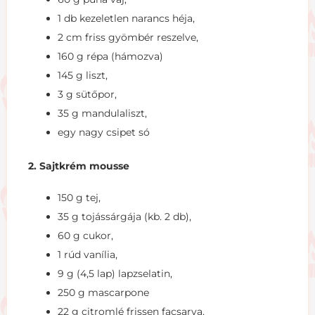
1 db kezeletlen narancs héja,
2 cm friss gyömbér reszelve,
160 g répa (hámozva)
145 g liszt,
3 g sütőpor,
35 g mandulaliszt,
egy nagy csipet só
2. Sajtkrém mousse
150 g tej,
35 g tojássárgája (kb. 2 db),
60 g cukor,
1 rúd vanília,
9 g (4,5 lap) lapzselatin,
250 g mascarpone
22 g citromlé frissen facsarva,