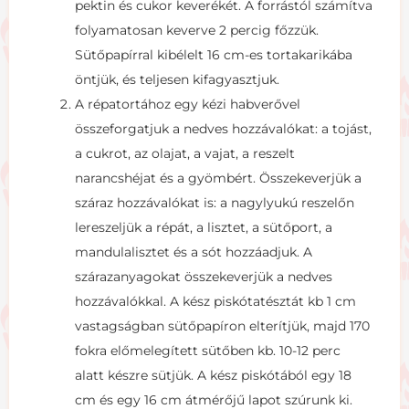
pektin és cukor keverékét. A forrástól számítva
folyamatosan keverve 2 percig főzzük.
Sütőpapírral kibélelt 16 cm-es tortakarikába
öntjük, és teljesen kifagyasztjuk.
A répatortához egy kézi habverővel
összeforgatjuk a nedves hozzávalókat: a tojást,
a cukrot, az olajat, a vajat, a reszelt
narancshéjat és a gyömbért. Összekeverjük a
száraz hozzávalókat is: a nagylyukú reszelőn
lereszeljük a répát, a lisztet, a sütőport, a
mandulalisztet és a sót hozzáadjuk. A
szárazanyagokat összekeverjük a nedves
hozzávalókkal. A kész piskótatésztát kb 1 cm
vastagságban sütőpapíron elterítjük, majd 170
fokra előmelegített sütőben kb. 10-12 perc
alatt készre sütjük. A kész piskótából egy 18
cm és egy 16 cm átmérőjű lapot szúrunk ki.