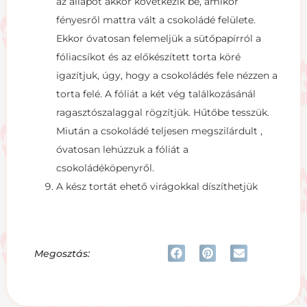
az állapot akkor következik be, amikor
fényesről mattra vált a csokoládé felülete.
Ekkor óvatosan felemeljük a sütőpapírról a
fóliacsíkot és az előkészített torta köré
igazítjuk, úgy, hogy a csokoládés fele nézzen a
torta felé. A fóliát a két vég találkozásánál
ragasztószalaggal rögzítjük. Hűtőbe tesszük.
Miután a csokoládé teljesen megszilárdult ,
óvatosan lehúzzuk a fóliát a
csokoládéköpenyről.
A kész tortát ehető virágokkal díszíthetjük
Megosztás: