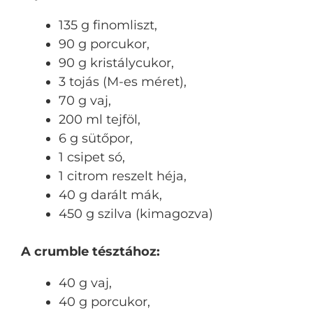
135 g finomliszt,
90 g porcukor,
90 g kristálycukor,
3 tojás (M-es méret),
70 g vaj,
200 ml tejföl,
6 g sütőpor,
1 csipet só,
1 citrom reszelt héja,
40 g darált mák,
450 g szilva (kimagozva)
A crumble tésztához:
40 g vaj,
40 g porcukor,