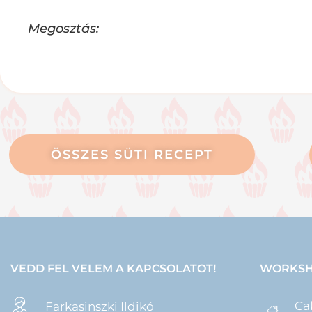
Megosztás:
ÖSSZES SÜTI RECEPT
VEDD FEL VELEM A KAPCSOLATOT!
WORKSH
Ca
Farkasinszki Ildikó