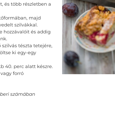
t, és több részletben a
sütőformában, majd
edelt szilvákkal.
e hozzávalóit és addig
nk.
szilvás tészta tetejére,
öltse ki egy-egy
b 40. perc alatt készre.
 vagy forró
emberi számában