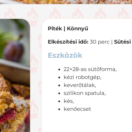
Piték |
Könnyű
Elkészítési idő:
30 perc |
Sütési 
Eszközök
22×28-as sütőforma,
kézi robotgép,
keverőtálak,
szilikon spatula,
kés,
kenőecset