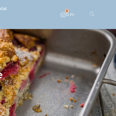
lat
0
0
Ft
e