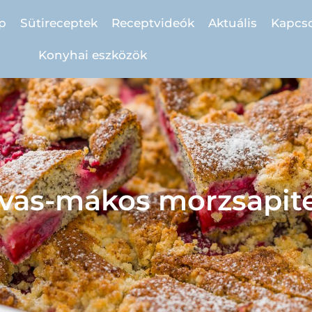
p
Sütireceptek
Receptvideók
Aktuális
Kapcso
Konyhai eszközök
lvás-mákos morzsapit