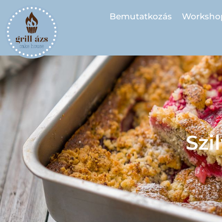
Bemutatkozás
Worksho
Szi