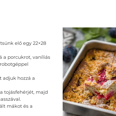
zítsünk elő egy 22×28
a porcukrot, vaníliás
i robotgéppel
 adjuk hozzá a
a tojásfehérjét, majd
asszával.
rált mákot és a