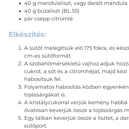
40 g mandulaliszt, vagy darált mandula
40 g búzaliszt (BL 55)
pár csepp citromlé
Elkészítés:
A sütőt melegítsük elő 175 fokra, és kés
cm-es sütőformát.
A szobahőmérsékletű vajhoz adjuk hozzá 
cukrot, a sót és a citromhéjat, majd kéz
habosítsuk fel.
Folyamatos habosítás közben egyenként
tojássárgákat is.
A kristálycukorral verjük kemény habbá 
óvatosan keverjük össze a tojássárgás m
Egy tálban keverjük össze a lisztet, a da
sütőport.