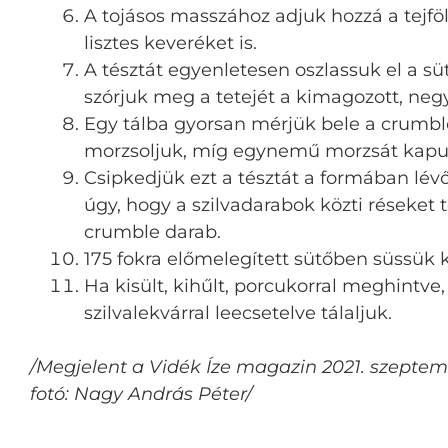
A tojásos masszához adjuk hozzá a tejföl
lisztes keveréket is.
A tésztát egyenletesen oszlassuk el a 
szórjuk meg a tetejét a kimagozott, negy
Egy tálba gyorsan mérjük bele a crumbl
morzsoljuk, míg egynemű morzsát kapu
Csipkedjük ezt a tésztát a formában lévő 
úgy, hogy a szilvadarabok közti réseket t
crumble darab.
175 fokra előmelegített sütőben süssük k
Ha kisült, kihűlt, porcukorral meghintve,
szilvalekvárral leecsetelve tálaljuk.
/Megjelent a Vidék Íze magazin 2021. szept
fotó: Nagy András Péter/