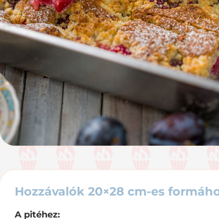
Hozzávalók 20×28 cm-es formáho
A pitéhez: