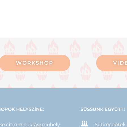
WORKSHOP
VID
OPOK HELYSZÍNE:
SÜSSÜNK EGYÜTT!
ke citrom cukrászműhely
Sütireceptek