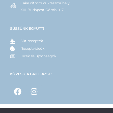
Cake citrom cukrászműhely
XIII. Budapest Gömb u. 7.
SÜSSÜNK EGYÜTT!
Sütireceptek
Receptvideók
Hírek és újdonságok
KÖVESD A GRILL-ÁZST!