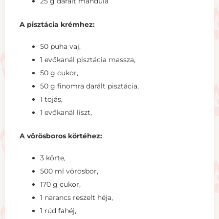
25 g darált mandula
A pisztácia krémhez:
50 puha vaj,
1 evőkanál pisztácia massza,
50 g cukor,
50 g finomra darált pisztácia,
1 tojás,
1 evőkanál liszt,
A vörösboros körtéhez:
3 körte,
500 ml vörösbor,
170 g cukor,
1 narancs reszelt héja,
1 rúd fahéj,