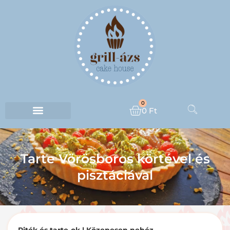
0
0
Ft
Tarte Vörösboros körtével és
pisztáciával