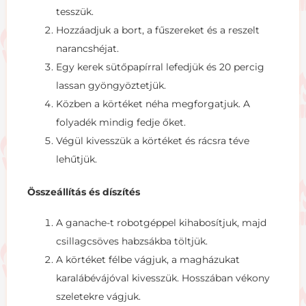
tesszük.
Hozzáadjuk a bort, a fűszereket és a reszelt
narancshéjat.
Egy kerek sütőpapírral lefedjük és 20 percig
lassan gyöngyöztetjük.
Közben a körtéket néha megforgatjuk. A
folyadék mindig fedje őket.
Végül kivesszük a körtéket és rácsra téve
lehűtjük.
Összeállítás és díszítés
A ganache-t robotgéppel kihabosítjuk, majd
csillagcsöves habzsákba töltjük.
A körtéket félbe vágjuk, a magházukat
karalábévájóval kivesszük. Hosszában vékony
szeletekre vágjuk.