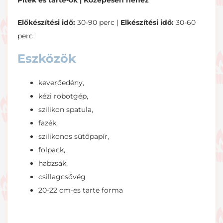
Piték és tarte-ok |
Közepesen nehéz
Előkészítési idő:
30-90 perc |
Elkészítési idő:
30-60
perc
Eszközök
keverőedény,
kézi robotgép,
szilikon spatula,
fazék,
szilikonos sütőpapír,
folpack,
habzsák,
csillagcsővég
20-22 cm-es tarte forma