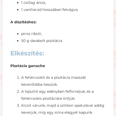
1 csillag ánizs,
1 vaníliarúd hosszában felvágva
A díszítéshez:
piros ribizli,
50 g darabolt pisztácia
Elkészítés:
Pisztácia ganache
A fehércsokit és a pisztácia masszát
keverőtálba tesszük.
A tejszínt egy edényben felforraljuk, és a
fehércsokis pisztáciára öntjük.
Kicsit várunk, majd a szilikon spatulával addig
keverjük, míg egy sima elegyet kapunk.