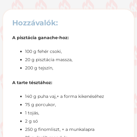
Hozzávalók:
A pisztácia ganache-hoz:
100 g fehér csoki,
20 g pisztácia massza,
200 g tejszín,
A tarte tésztához:
140 g puha vaj,+ a forma kikenéséhez
75 g porcukor,
1 tojás,
2 g só
250 g finomliszt, + a munkalapra