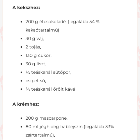
A kekszhez:
200 g étcsokoládé, (legalább 54 %
kakaótartalmú)
30 g vaj,
2 tojás,
130 g cukor,
30 g liszt,
¼ teáskanál sütőpor,
csipet só,
¼ teáskanál őrölt kávé
A krémhez:
200 g mascarpone,
80 ml jéghideg habtejszín (legalább 33%
zsírtartalmú),