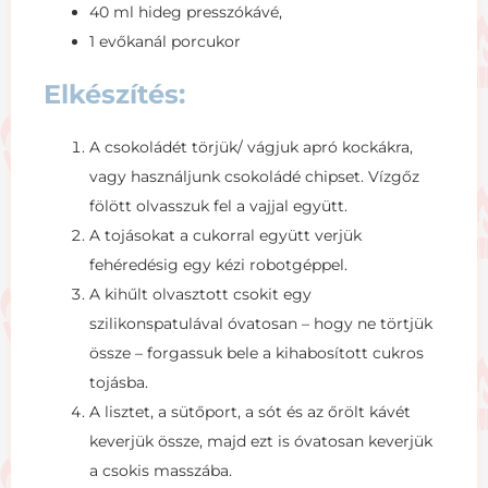
40 ml hideg presszókávé,
1 evőkanál porcukor
Elkészítés:
A csokoládét törjük/ vágjuk apró kockákra,
vagy használjunk csokoládé chipset. Vízgőz
fölött olvasszuk fel a vajjal együtt.
A tojásokat a cukorral együtt verjük
fehéredésig egy kézi robotgéppel.
A kihűlt olvasztott csokit egy
szilikonspatulával óvatosan – hogy ne törtjük
össze – forgassuk bele a kihabosított cukros
tojásba.
A lisztet, a sütőport, a sót és az őrölt kávét
keverjük össze, majd ezt is óvatosan keverjük
a csokis masszába.