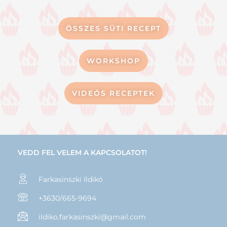
ÖSSZES SÜTI RECEPT
WORKSHOP
VIDEÓS RECEPTEK
VEDD FEL VELEM A KAPCSOLATOT!
Farkasinszki Ildikó
+3630/665-9694
ildiko.farkasinszki@gmail.com