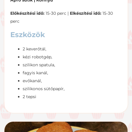
Apró sütik |
Könnyű
Előkészítési idő:
15-30 perc |
Elkészítési idő:
15-30
perc
Eszközök
2 keverőtál,
kézi robotgép,
szilikon spatula,
fagyis kanál,
evőkanál,
szilikonos sütőpapír,
2 tepsi