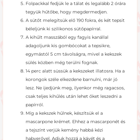
Folpackkal fedjük le a tálat és legalább 2 órára
tegyük hűtőbe, hogy megdermedjen.
A sütőt melegítsük elő 190 fokra, és két tepsit
béleljünk ki szilikonos sütőpapírral.
A kihűlt masszából egy fagyis kanállal
adagoljunk kis gombócokat a tepsikre,
egymástól 5 cm távolságra, mivel a kekszek
sülés közben még terülni fognak.
14 perc alatt süssük a kekszeket illatosra. Ha a
korongok széle elkezdene barnulni, már jó
lesz. Ne ijedjünk meg, ilyenkor még ragacsos,
csak teljes kihűlés után lehet őket leszedni a
papírról.
Míg a kekszek hűlnek, készítsük el a
mascarpone krémet. Ehhez a mascarponét és
a tejszínt verjük kemény habbá kézi
habverővel. Adjuk hozzá a kávét és a