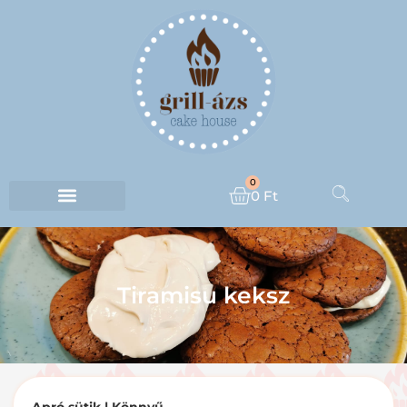
0
0
Ft
Tiramisu keksz