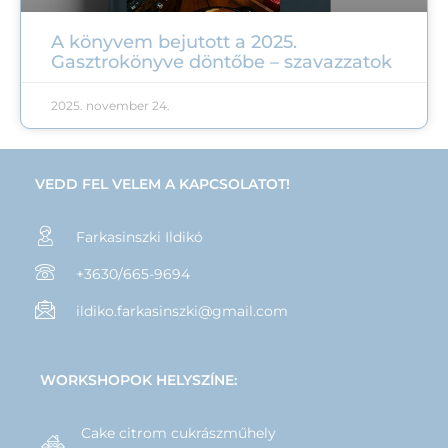
A könyvem bejutott a 2025.
Gasztrokönyve döntőbe – szavazzatok
2025. november 24.
VEDD FEL VELEM A KAPCSOLATOT!
Farkasinszki Ildikó
+3630/665-9694
ildiko.farkasinszki@gmail.com
WORKSHOPOK HELYSZÍNE:
Cake citrom cukrászműhely