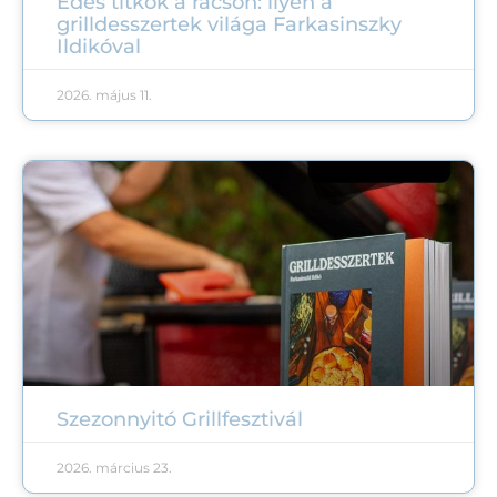
Édes titkok a rácson: ilyen a
grilldesszertek világa Farkasinszky
Ildikóval
2026. május 11.
Szezonnyitó Grillfesztivál
2026. március 23.