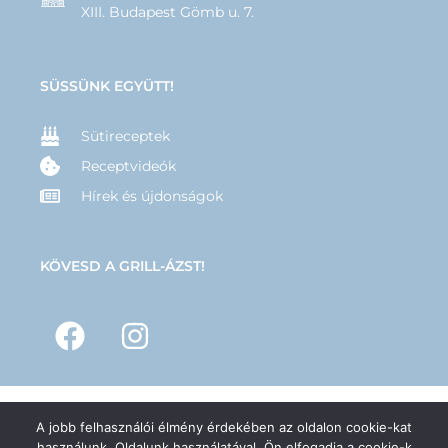
XIII. Budapest Gömb u. 7.
SÜSSÜNK EGYÜTT!
Sütireceptek
Receptvideók
Hírek és újdonságok
KÖVESD A GRILL-ÁZST!
A jobb felhasználói élmény érdekében az oldalon cookie-kat
© 2025 –
GRILL-ÁZS
– Minden jog fenntartva | Készítette:
Hernyák
használunk. Oldalunk használatával, Ön elfogadja a cookie-k