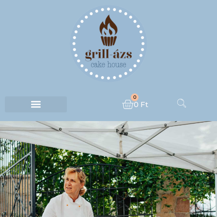
0
0
Ft