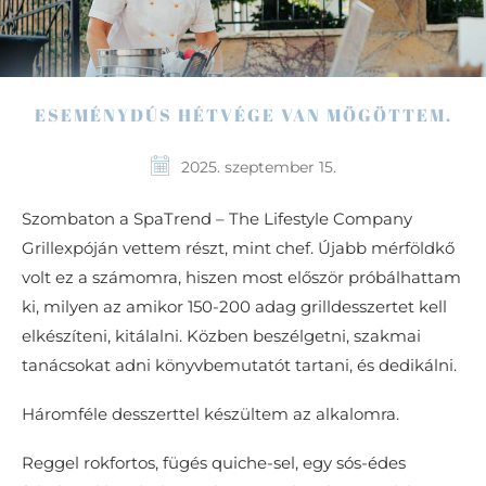
ESEMÉNYDÚS HÉTVÉGE VAN MÖGÖTTEM.
2025. szeptember 15.
Szombaton a SpaTrend – The Lifestyle Company
Grillexpóján vettem részt, mint chef. Újabb mérföldkő
volt ez a számomra, hiszen most először próbálhattam
ki, milyen az amikor 150-200 adag grilldesszertet kell
elkészíteni, kitálalni. Közben beszélgetni, szakmai
tanácsokat adni könyvbemutatót tartani, és dedikálni.
Háromféle desszerttel készültem az alkalomra.
Reggel rokfortos, fügés quiche-sel, egy sós-édes