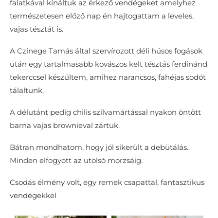
falatkával kínáltuk az érkező vendégeket amelyhez
természetesen előző nap én hajtogattam a leveles,
vajas tésztát is.
A Czinege Tamás által szervírozott déli húsos fogások
után egy tartalmasabb kovászos kelt tésztás ferdinánd
tekerccsel készültem, amihez narancsos, fahéjas sodót
tálaltunk.
A délutánt pedig chilis szilvamártással nyakon öntött
barna vajas brownieval zártuk.
Bátran mondhatom, hogy jól sikerült a debütálás.
Minden elfogyott az utolsó morzsáig.
Csodás élmény volt, egy remek csapattal, fantasztikus
vendégekkel