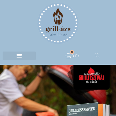
0
0
Ft