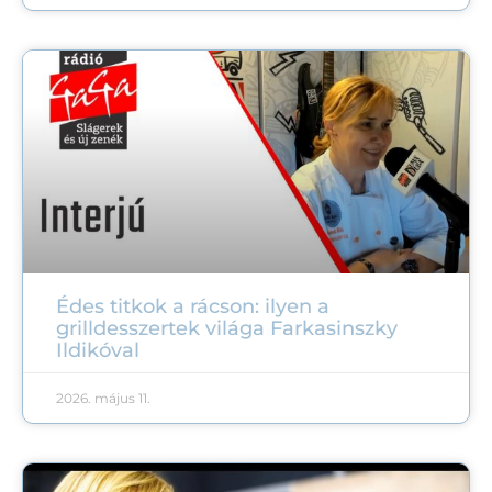
Édes titkok a rácson: ilyen a
grilldesszertek világa Farkasinszky
Ildikóval
2026. május 11.