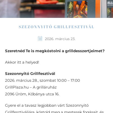
SZEZONNYITÓ GRILLFESZTIVÁL
2026. március 23.
Szeretnéd Te is megkóstolni a grilldesszertjeimet?
Akkor itt a helyed!
Szezonnyitó Grillfesztivál
2026. március 28., szombat 10:00 – 17:00
GrillPlaza.hu – A grilláruház
2096 Üröm, Kőbánya utca 16.
Gyere el a tavasz legjobban várt Szezonnyitó
Grillfesztiváljára, kóstold meg a mesterek fogásait, és