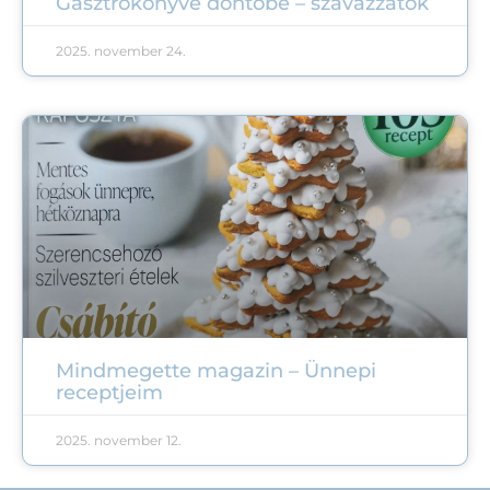
Gasztrokönyve döntőbe – szavazzatok
2025. november 24.
Mindmegette magazin – Ünnepi
receptjeim
2025. november 12.