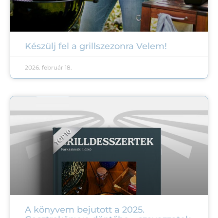
Készülj fel a grillszezonra Velem!
2026. február 18.
A könyvem bejutott a 2025.