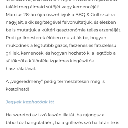
találd meg álmaid sütőjét vagy kemencéjét!
Március 28-án újra összehívjuk a BBQ & Grill szcéna
nagyjait, akik segítségével felvonultatjuk, és élesben
be is mutatjuk a kültéri gasztronómia teljes arzenálját.
Profi grillmesterek élőben mutatják be, hogyan
működnek a legtutibb gázos, faszenes és fatüzelésű
grillek, kemencék, és hogyan hozható ki a legtöbb a
sütőkből a különféle izgalmas kiegészítők
használatával.
A „végeredmény” pedig természetesen meg is
kóstolható!
Jegyek kaphatóak itt
Ha szereted az izzó faszén illatát, ha rajongsz a
tábortűz hangulatáért, ha a grillezés szó hallatán te is