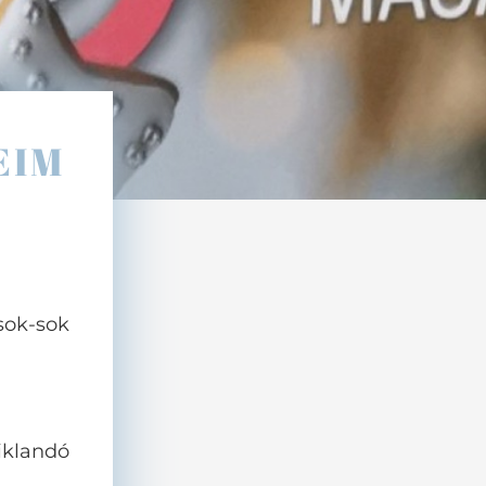
EIM
ok-sok
klandó