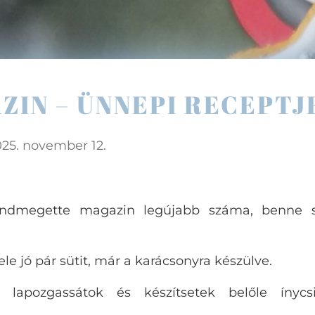
IN – ÜNNEPI RECEPTJ
25. november 12.
indmegette magazin legújabb száma, benne s
le jó pár sütit, már a karácsonyra készülve.
lapozgassátok és készítsetek belőle ínycsi