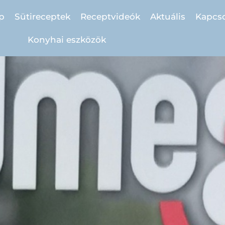
p
Sütireceptek
Receptvideók
Aktuális
Kapcso
Konyhai eszközök