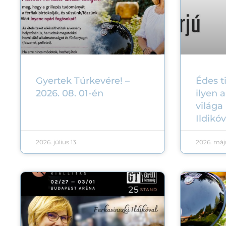
Gyertek Túrkevére! –
Édes t
2026. 08. 01-én
ilyen a
világa
Ildikóv
2026. július 13.
2026. máju