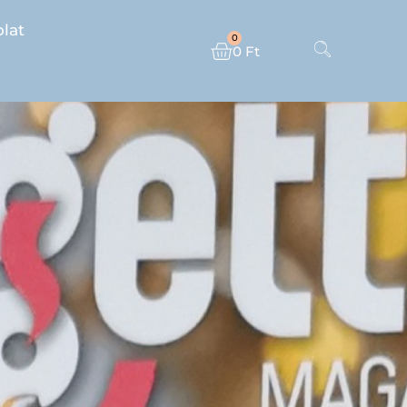
lat
0
0
Ft