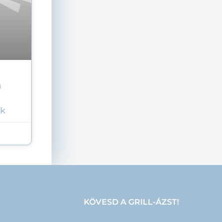
a
ok
KÖVESD A GRILL-ÁZST!