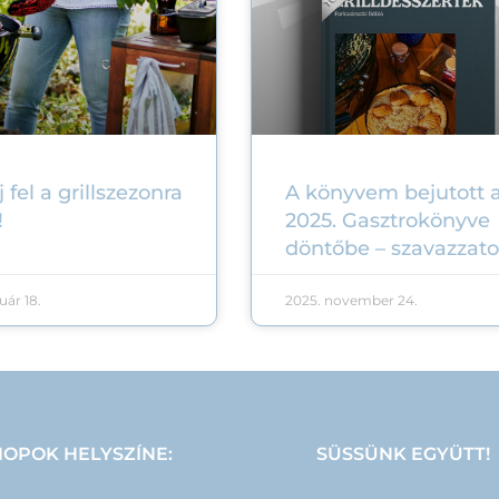
 fel a grillszezonra
A könyvem bejutott 
!
2025. Gasztrokönyve
döntőbe – szavazzat
uár 18.
2025. november 24.
OPOK HELYSZÍNE:
SÜSSÜNK EGYÜTT!