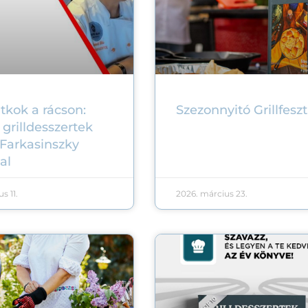
itkok a rácson:
Szezonnyitó Grillfeszt
 grilldesszertek
 Farkasinszky
al
s 11.
2026. március 23.