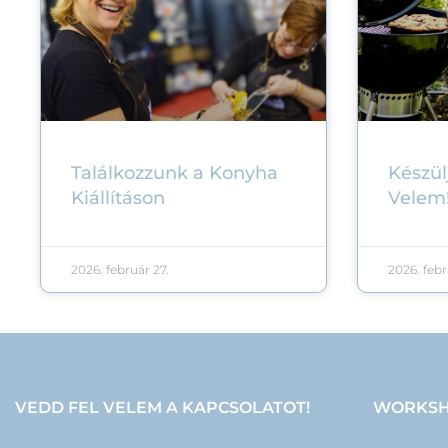
Találkozzunk a Konyha
Készülj
Kiállításon
Velem
2026. február 27.
2026. febr
VEDD FEL VELEM A KAPCSOLATOT!
WORKSH