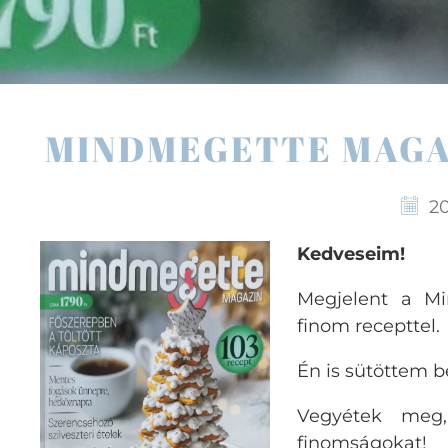
MINDMEGETTE MAGAZ
20
Kedveseim!
Megjelent a M
finom recepttel.
Én is sütöttem be
Vegyétek meg, 
finomságokat!