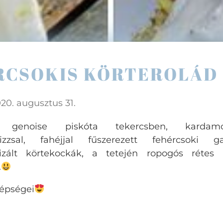
RCSOKIS KÖRTEROLÁD
20. augusztus 31.
s genoise piskóta tekercsben, kardam
ánizzsal, fahéjjal fűszerezett fehércsoki g
lizált körtekockák, a tetején ropogós rétes
.
zépségei