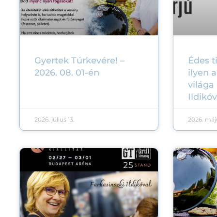
Gyertek Túrkevére! –
Édes t
2026. 08. 01-én
ilyen a
világa
Ildikóv
2026. július 13.
2026. máju