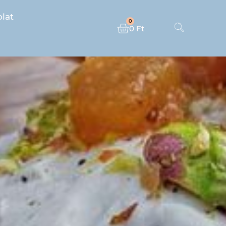
lat
0
0
Ft