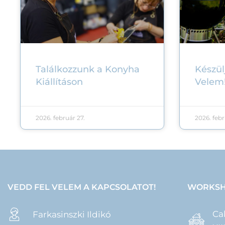
Találkozzunk a Konyha
Készülj
Kiállításon
Velem
2026. február 27.
2026. febr
VEDD FEL VELEM A KAPCSOLATOT!
WORKSH
Ca
Farkasinszki Ildikó