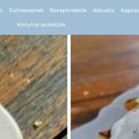
p
Sütireceptek
Receptvideók
Aktuális
Kapcso
Konyhai eszközök