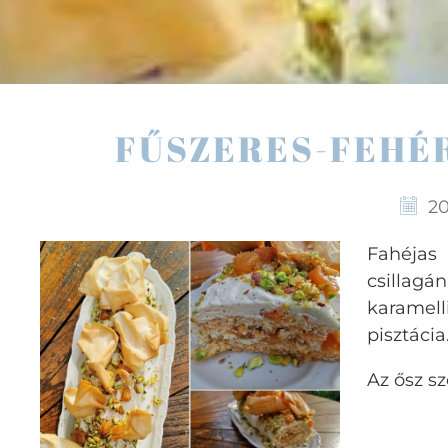
FŰSZERES-FEHÉ
20
Fahéja
csillag
karamel
pisztácia
Az ősz s