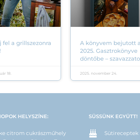
 fel a grillszezonra
A könyvem bejutott 
!
2025. Gasztrokönyve
döntőbe – szavazzat
uár 18.
2025. november 24.
OPOK HELYSZÍNE:
SÜSSÜNK EGYÜTT!
ke citrom cukrászműhely
Sütireceptek