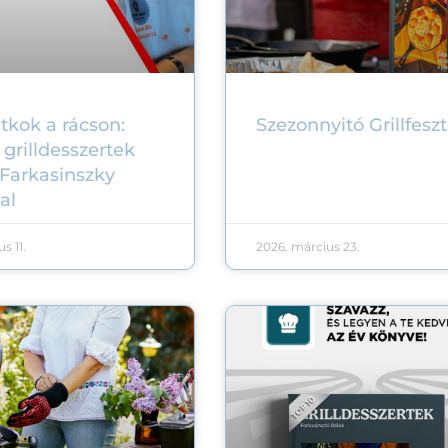
itkok a rácson:
Szezonnyitó Grillfeszt
 grilldesszertek
 Farkasinszky
al
s 11.
2026. március 23.