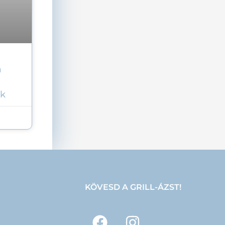
a
ok
KÖVESD A GRILL-ÁZST!