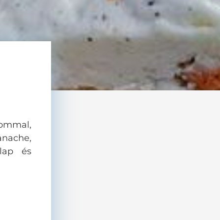
ommal,
anache,
 lap és