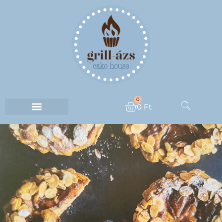
0
0
Ft