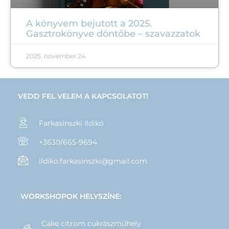
A könyvem bejutott a 2025.
Gasztrokönyve döntőbe – szavazzatok
2025. november 24.
VEDD FEL VELEM A KAPCSOLATOT!
Farkasinszki Ildikó
+3630/665-9694
ildiko.farkasinszki@gmail.com
WORKSHOPOK HELYSZÍNE:
Cake citrom cukrászműhely