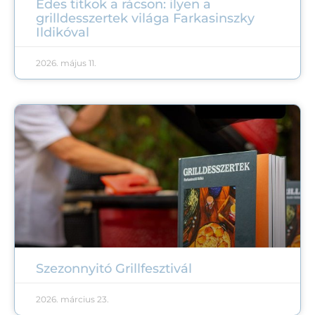
Édes titkok a rácson: ilyen a
grilldesszertek világa Farkasinszky
Ildikóval
2026. május 11.
Szezonnyitó Grillfesztivál
2026. március 23.