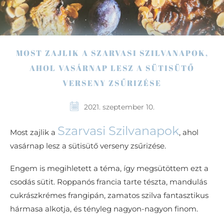
MOST ZAJLIK A SZARVASI SZILVANAPOK,
AHOL VASÁRNAP LESZ A SÜTISÜTŐ
VERSENY ZSŰRIZÉSE
2021. szeptember 10.
Szarvasi Szilvanapok
Most zajlik a
, ahol
vasárnap lesz a sütisütő verseny zsűrizése.
Engem is megihletett a téma, így megsütöttem ezt a
csodás sütit. Roppanós francia tarte tészta, mandulás
cukrászkrémes frangipán, zamatos szilva fantasztikus
hármasa alkotja, és tényleg nagyon-nagyon finom.