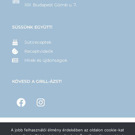
XIII. Budapest Gömb u. 7.
SÜSSÜNK EGYÜTT!
Sütireceptek
Receptvideók
Hírek és újdonságok
KÖVESD A GRILL-ÁZST!
A jobb felhasználói élmény érdekében az oldalon cookie-kat
© 2025 –
GRILL-ÁZS
– Minden jog fenntartva | Készítette:
Hernyák