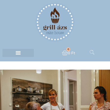
0
0
Ft