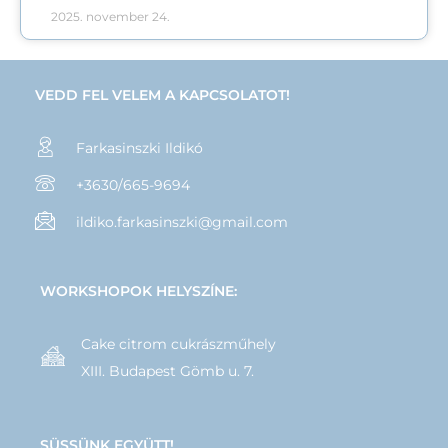
2025. november 24.
VEDD FEL VELEM A KAPCSOLATOT!
Farkasinszki Ildikó
+3630/665-9694
ildiko.farkasinszki@gmail.com
WORKSHOPOK HELYSZÍNE:
Cake citrom cukrászműhely
XIII. Budapest Gömb u. 7.
SÜSSÜNK EGYÜTT!