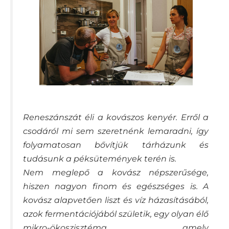
Reneszánszát éli a kovászos kenyér. Erről a
csodáról mi sem szeretnénk lemaradni, így
folyamatosan bővítjük tárházunk és
tudásunk a péksütemények terén is.
Nem meglepő a kovász népszerűsége,
hiszen nagyon finom és egészséges is. A
kovász alapvetően liszt és víz házasításából,
azok fermentációjából születik, egy olyan élő
mikro-ökoszisztéma, amely