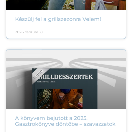
Készülj fel a grillszezonra Velem!
2026. február 18.
A könyvem bejutott a 2025.
Gasztrokönyve döntőbe – szavazzatok