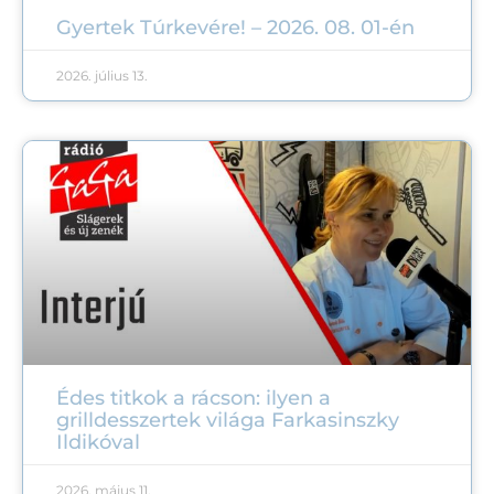
Gyertek Túrkevére! – 2026. 08. 01-én
2026. július 13.
Édes titkok a rácson: ilyen a
grilldesszertek világa Farkasinszky
Ildikóval
2026. május 11.