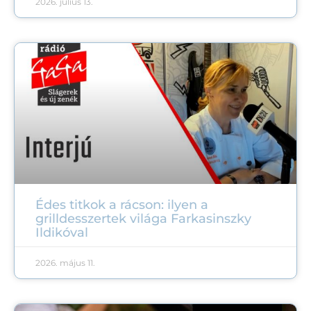
2026. július 13.
Édes titkok a rácson: ilyen a
grilldesszertek világa Farkasinszky
Ildikóval
2026. május 11.