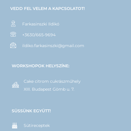
VEDD FEL VELEM A KAPCSOLATOT!
Farkasinszki Ildikó
+3630/665-9694
ildiko.farkasinszki@gmail.com
WORKSHOPOK HELYSZÍNE:
Cake citrom cukrászműhely
XIII. Budapest Gömb u. 7.
SÜSSÜNK EGYÜTT!
Sütireceptek