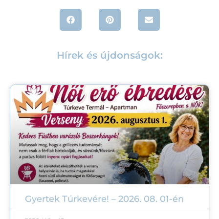
Hírek és újdonságok:
Gyertek Túrkevére! – 2026. 08. 01-én