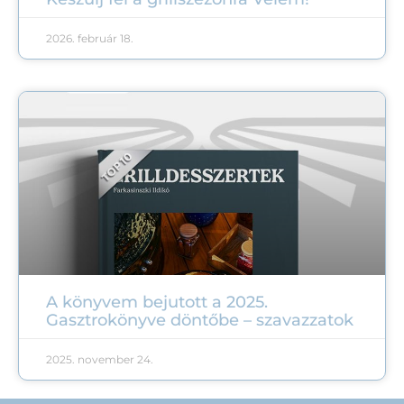
2026. február 18.
A könyvem bejutott a 2025.
Gasztrokönyve döntőbe – szavazzatok
2025. november 24.