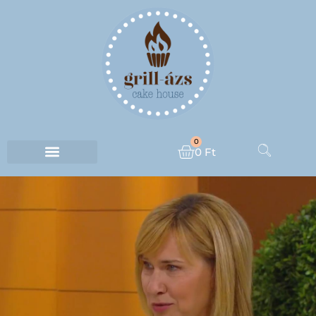
0
0
Ft