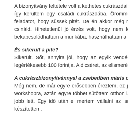
A bizonyítvány feltétele volt a kéthetes cukrászdai
így kerültem egy családi cukrászdába. Öröm
feladatot, hogy süssek pitét. De én akkor még n
csináld. Hihetetlenül jó érzés volt, hogy nem
bekapcsolódhattam a munkába, használhattam a kr
És sikerült a pite?
Sikerült. Sőt, annyira jól, hogy az egyik vend
legértékesebb 100 forintja. A dicséret, az elisme
A cukrászbizonyítvánnyal a zsebedben máris o
Még nem, de már egyre erősebben éreztem, ez j
workshopra, aztán egyre többet sütöttem otthon
jobb lett. Egy idő után el mertem vállalni az is
készítettem.