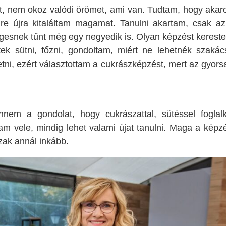
t, nem okoz valódi örömet, ami van. Tudtam, hogy aka
ire újra kitaláltam magamat. Tanulni akartam, csak az
egesnek tűnt még egy negyedik is. Olyan képzést kerest
ek sütni, főzni, gondoltam, miért ne lehetnék szakác
tni, ezért választottam a cukrászképzést, mert az gyor
em a gondolat, hogy cukrászattal, sütéssel foglalk
am vele, mindig lehet valami újat tanulni. Maga a kép
szak annál inkább.