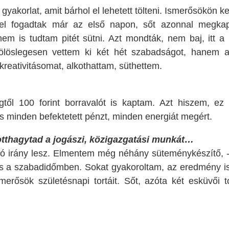
 gyakorlat, amit bárhol el lehetett tölteni. Ismerősökön k
mel fogadtak már az első napon, sőt azonnal megka
em is tudtam pitét sütni. Azt mondták, nem baj, itt a 
 fölöslegesen vettem ki két hét szabadságot, hanem 
eativitásomat, alkothattam, süthettem.
égtől 100 forint borravalót is kaptam. Azt hiszem, ez
rés minden befektetett pénzt, minden energiát megért.
tthagytad a jogászi, közigazgatási munkát…
ó irány lesz. Elmentem még néhány süteménykészítő, -
 is a szabadidőmben. Sokat gyakoroltam, az eredmény i
merősök születésnapi tortáit. Sőt, azóta két esküvői to