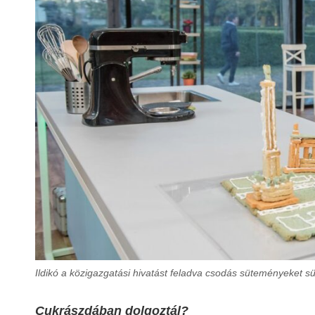
Ildikó a közigazgatási hivatást feladva csodás süteményeket süt
Cukrászdában dolgoztál?