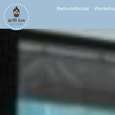
Bemutatkozás
Worksho