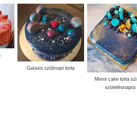
rta
Mirror cake torta szintén
születésnapra
Szénhidrát csökken
répatorta