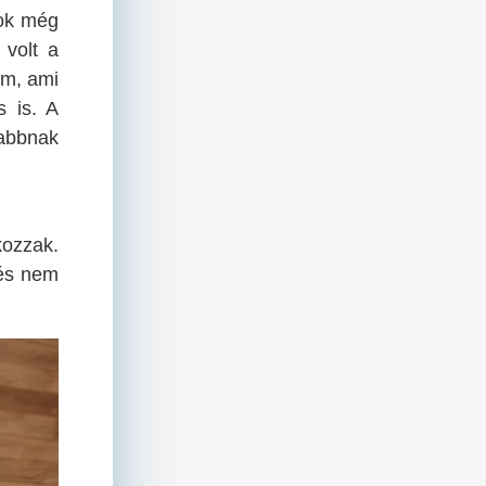
rok még
 volt a
em, ami
s is. A
sabbnak
ozzak.
zés nem