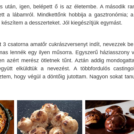
ás után, igen, belépett ő is az életembe. A második r
ett a lábamról. Mindkettőnk hobbija a gasztronómia; 
én készítem a desszerteket. Jól kiegészítjük egymást.
t 3 csatorna amatőr cukrászversenyt indít, nevezzek be
lmas lennék egy ilyen műsorra. Egyszerű háziasszony 
yben azért merész ötletnek tűnt. Aztán addig mondogatt
gyütt elküldtük a nevezést. A többfordulós casting
ztem, hogy végül a döntőig jutottam. Nagyon sokat tan