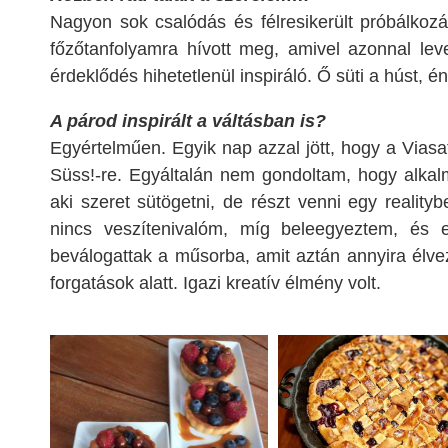
Nagyon sok csalódás és félresikerült próbálkoz
főzőtanfolyamra hívott meg, amivel azonnal lev
érdeklődés hihetetlenül inspiráló. Ő süti a húst, 
A párod inspirált a váltásban is?
Egyértelműen. Egyik nap azzal jött, hogy a Viasa
Süss!-re. Egyáltalán nem gondoltam, hogy alka
aki szeret sütögetni, de részt venni egy realit
nincs veszítenivalóm, míg beleegyeztem, és e
beválogattak a műsorba, amit aztán annyira élve
forgatások alatt. Igazi kreatív élmény volt.