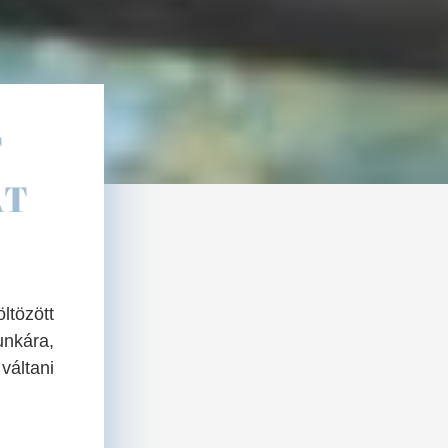
T
AT
ltözött
unkára,
váltani