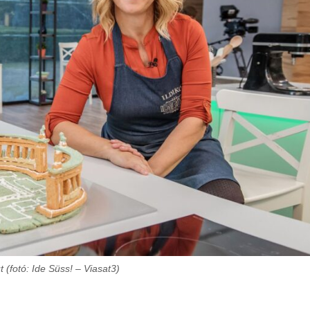
 (fotó: Ide Süss! – Viasat3)