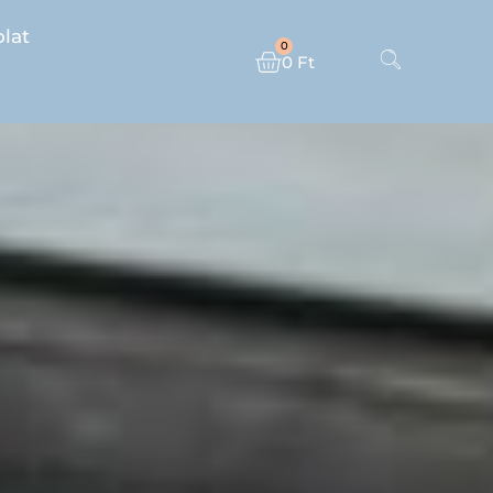
lat
0
0
Ft