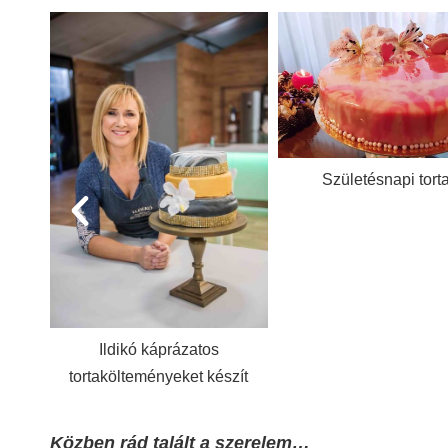
Születésnapi torta
Galaxis szülinapi to
zít
Közben rád talált a szerelem…