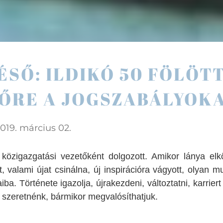
ÉSŐ: ILDIKÓ 50 FÖLÖT
ŐRE A JOGSZABÁLYOK
019. március 02.
özigazgatási vezetőként dolgozott. Amikor lánya elkö
, valami újat csinálna, új inspirációra vágyott, olyan m
. Története igazolja, újrakezdeni, változtatni, karriert 
 szeretnénk, bármikor megvalósíthatjuk.