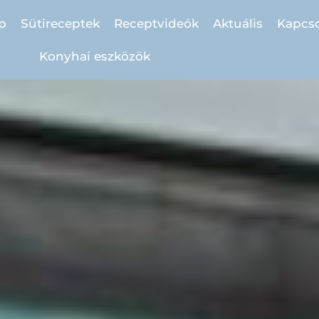
p
Sütireceptek
Receptvideók
Aktuális
Kapcso
Konyhai eszközök