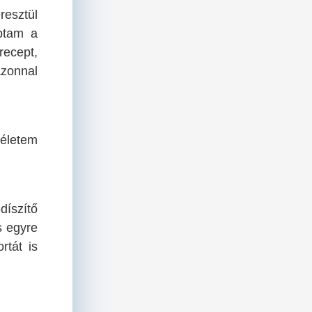
eresztül
ptam a
recept,
azonnal
 életem
díszítő
s egyre
rtát is