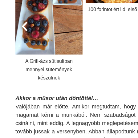
100 forintot ért Ildi első pitéje
A süti workshopon ég
tészták is készüln
an
k
Akkor a műsor után döntöttél…
Valójában már előtte. Amikor megtudtam, hogy 
magamat kérni a munkából. Nem szabadságot ké
csinálni, mint eddig. A legnagyobb meglepetésem
tovább jussak a versenyben. Abban állapodtunk m