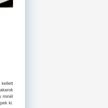
emény, a
t is
A kenyérsütés titka
ó
beavat Ildi
Sokan pogácsát sütni jönnek
kellett
akarok
y minél
pek ki.