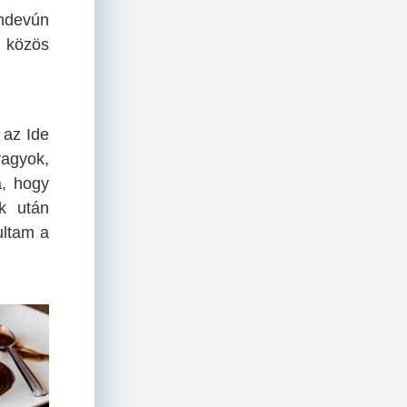
andevún
a közös
 az Ide
vagyok,
a, hogy
ok után
ultam a