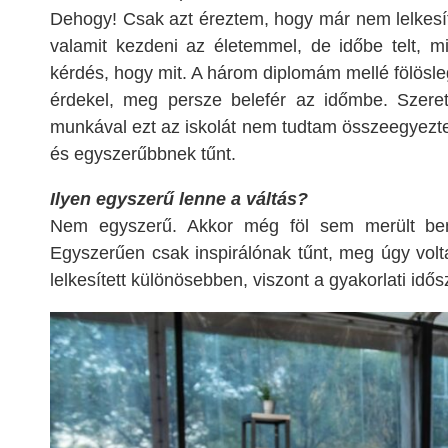
Dehogy! Csak azt éreztem, hogy már nem lelkesí
valamit kezdeni az életemmel, de időbe telt, m
kérdés, hogy mit. A három diplomám mellé fölösl
érdekel, meg persze belefér az időmbe. Szeret
munkával ezt az iskolát nem tudtam összeegyezte
és egyszerűbbnek tűnt.
Ilyen egyszerű lenne a váltás?
Nem egyszerű. Akkor még föl sem merült benn
Egyszerűen csak inspirálónak tűnt, meg úgy volt
lelkesített különösebben, viszont a gyakorlati idő