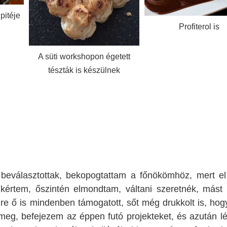
A mennyei francia süt
Profiterol is
Madeleine receptjé
megtanítja Ildik
etett
ek
beválasztottak, bekopogtattam a főnökömhöz, mert el 
rtem, őszintén elmondtam, váltani szeretnék, mást 
re ő is mindenben támogatott, sőt még drukkolt is, hog
eg, befejezem az éppen futó projekteket, és azután lé