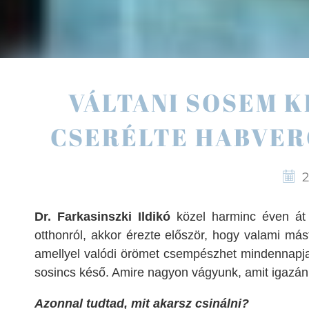
VÁLTANI SOSEM K
CSERÉLTE HABVER
2
Dr. Farkasinszki Ildikó
közel harminc éven át k
otthonról, akkor érezte először, hogy valami mást
amellyel valódi örömet csempészhet mindennapjaiba
sosincs késő. Amire nagyon vágyunk, amit igazán
Azonnal tudtad, mit akarsz csinálni?