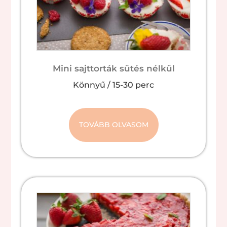
Mini sajttorták sütés nélkül
Könnyű
/
15-30 perc
TOVÁBB OLVASOM