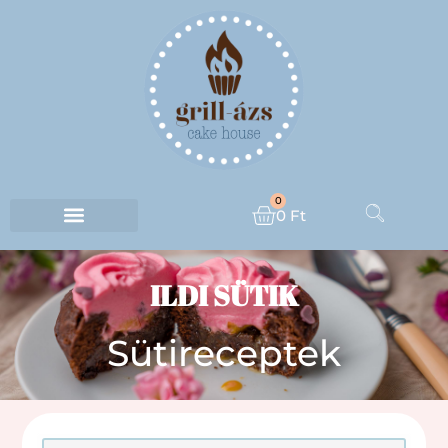
0
0
Ft
ILDI SÜTIK
Sütireceptek