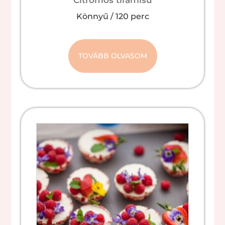
Citromos tiramisu
Könnyű
/
120 perc
TOVÁBB OLVASOM