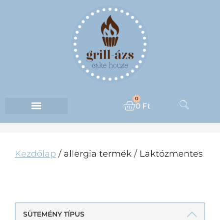
0
0
Ft
Kezdőlap
/ allergia termék / Laktózmentes
LAKTÓZMENTES
SÜTEMÉNY TÍPUS