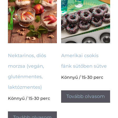
Péksütemények
(10)
90-120 perc
(1)
2-17 óra
(62)
Piskóták
(7)
Piték és tarte-ok
(22)
Pogácsák, sósak
(12)
Pohárkrémek
(8)
Rétesek
(3)
Nektarinos, diós
Amerikai csokis
Tányérdesszert
(3)
morzsa (vegán,
fánk sütőben sütve
Torták
(33)
gluténmentes,
Könnyű
/
15-30 perc
Túrótorta
(0)
laktózmentes)
Ünnepi sütik
(33)
Tovább olvasom
Sütés nélküli desszert
(3)
Könnyű
/
15-30 perc
Tovább olvasom