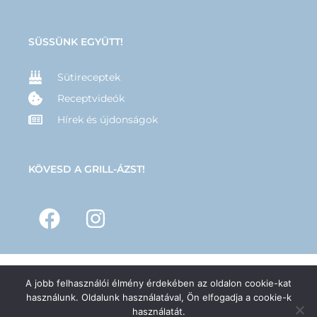
SÜSSÜNK EGYÜTT!
Sütireceptek
Receptvideók
Hírek és újdonságok
KÖVESD A GRILL-ÁZST!
A jobb felhasználói élmény érdekében az oldalon cookie-kat
© 2025 –
GRILL-ÁZS
– Minden jog fenntartva | Készítette:
Hernyák
használunk. Oldalunk használatával, Ön elfogadja a cookie-k
Gábor e.v.
használatát.