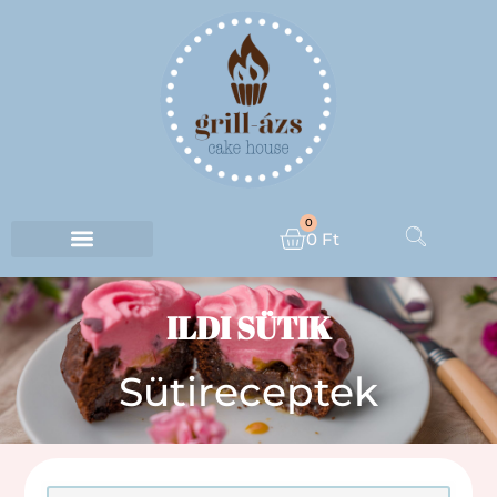
0
0
Ft
ILDI SÜTIK
Sütireceptek