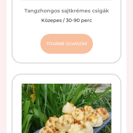
Tangzhongos sajtkrémes csigák
Közepes
/
30-90 perc
TOVÁBB OLVASOM