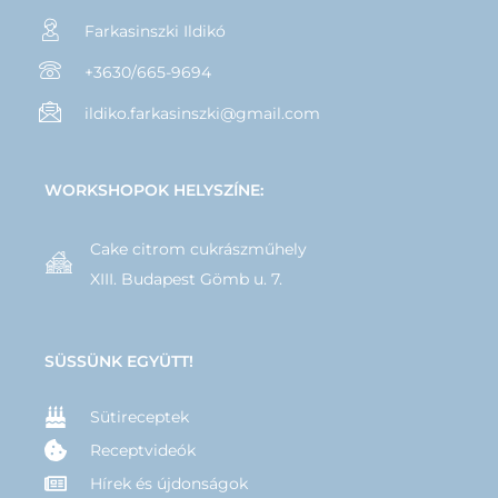
Farkasinszki Ildikó
+3630/665-9694
ildiko.farkasinszki@gmail.com
WORKSHOPOK HELYSZÍNE:
Cake citrom cukrászműhely
XIII. Budapest Gömb u. 7.
SÜSSÜNK EGYÜTT!
Sütireceptek
Receptvideók
Hírek és újdonságok