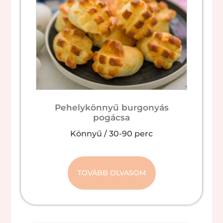
Pehelykönnyű burgonyás
pogácsa
Könnyű
/
30-90 perc
TOVÁBB OLVASOM