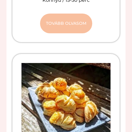
Könnyű
/
15-30 perc
TOVÁBB OLVASOM