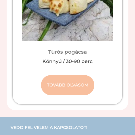
Túrós pogácsa
Könnyű
/
30-90 perc
TOVÁBB OLVASOM
VEDD FEL VELEM A KAPCSOLATOT!