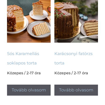
Sós Karamellás
Karácsonyi fatörzs
soklapos torta
torta
Közepes
/
2-17 óra
Közepes
/
2-17 óra
Tovább olvasom
Tovább olvasom