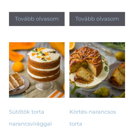
Tovább olvasom
Tovább olvasom
Sütőtök torta
Körtés-narancsos
narancsvirággal
torta