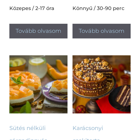
Közepes
/
2-17 óra
Könnyű
/
30-90 perc
Tovább olvasom
Tovább olvasom
Sütés nélküli
Karácsonyi