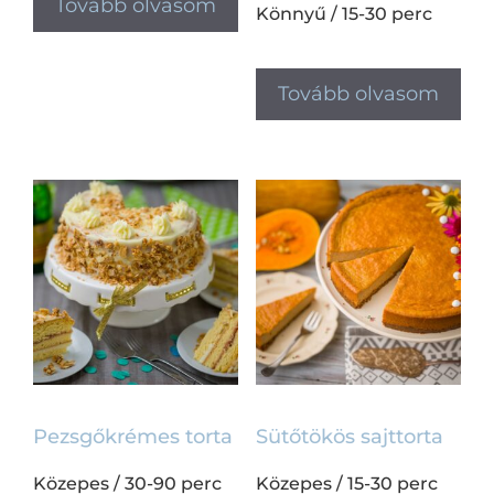
Tovább olvasom
Könnyű
/
15-30 perc
Tovább olvasom
Pezsgőkrémes torta
Sütőtökös sajttorta
Közepes
/
30-90 perc
Közepes
/
15-30 perc