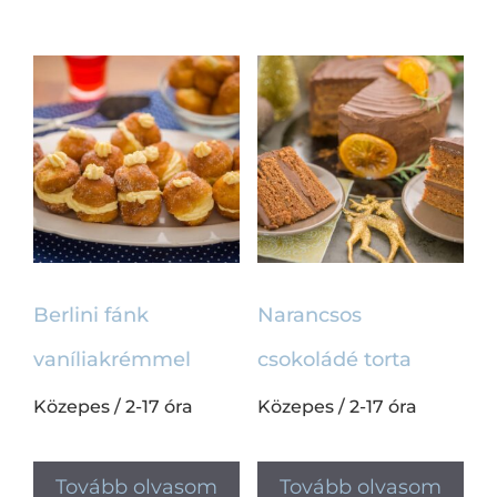
Berlini fánk
Narancsos
vaníliakrémmel
csokoládé torta
Közepes
/
2-17 óra
Közepes
/
2-17 óra
Tovább olvasom
Tovább olvasom