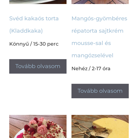
Svéd kakaós torta
Mangós-gyömbéres
(Kladdkaka)
répatorta sajtkrém
mousse-sal és
Könnyű
/
15-30 perc
mangózselével
Tovább olvasom
Nehéz
/
2-17 óra
Tovább olvasom