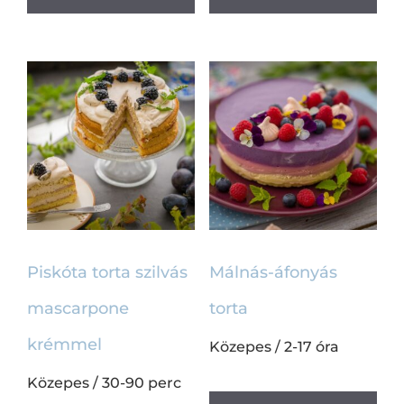
Piskóta torta szilvás
Málnás-áfonyás
mascarpone
torta
krémmel
Közepes
/
2-17 óra
Közepes
/
30-90 perc