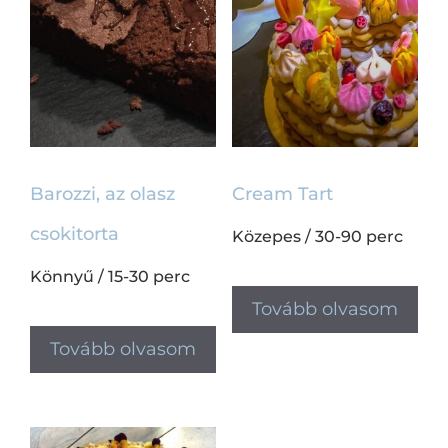
Barozzi, az olasz
Cream Tart
csokitorta
Közepes
/
30-90 perc
Könnyű
/
15-30 perc
Tovább olvasom
Tovább olvasom