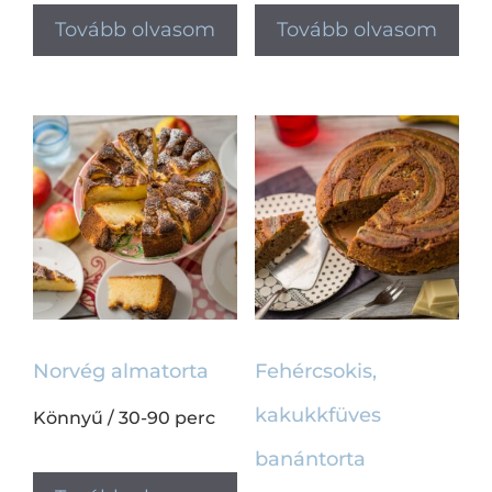
Tovább olvasom
Tovább olvasom
Norvég almatorta
Fehércsokis,
kakukkfüves
Könnyű
/
30-90 perc
banántorta