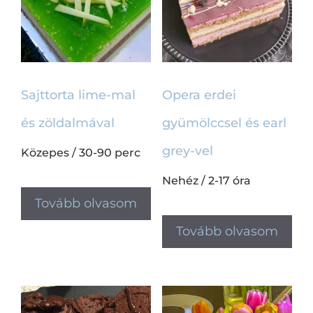
Sajttorta lime-mal
Opera erdei
és zöldalmával
gyümölccsel és earl
grey-vel
Közepes
/
30-90 perc
Nehéz
/
2-17 óra
Tovább olvasom
Tovább olvasom