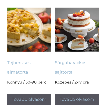
Tejberizses
Sárgabarackos
almatorta
sajttorta
Könnyű
/
30-90 perc
Közepes
/
2-17 óra
Tovább olvasom
Tovább olvasom