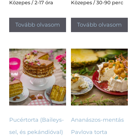
Közepes
/
2-17 óra
Közepes
/
30-90 perc
Tovább olvasom
Tovább olvasom
Pucértorta (Baileys-
Ananászos-mentás
sel, és pekándióval)
Pavlova torta