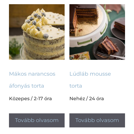
Mákos narancsos
Lúdláb mousse
áfonyás torta
torta
Közepes
/
2-17 óra
Nehéz
/
24 óra
Tovább olvasom
Tovább olvasom