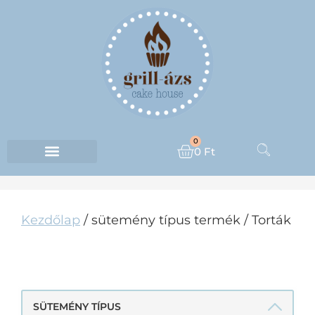
0
0
Ft
Kezdőlap
/ sütemény típus termék / Torták
TORTÁK
SÜTEMÉNY TÍPUS