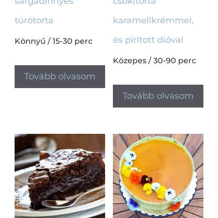
sárgadinnyés
csokitorta
túrótorta
karamellkrémmel,
és pirított dióval
Könnyű
/
15-30 perc
Közepes
/
30-90 perc
Tovább olvasom
Tovább olvasom