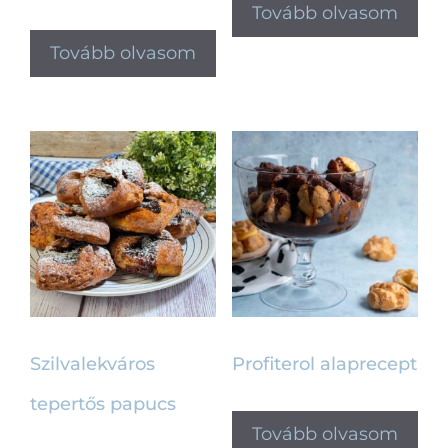
Tovább olvasom
Tovább olvasom
Szilvalekváros
Profiterol alaprecept
tepertős papucs
Tovább olvasom