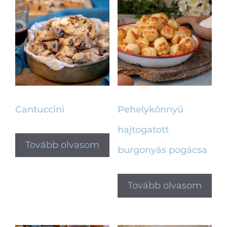
Cantuccini
Pehelykönnyű
hajtogatott
Tovább olvasom
burgonyás pogácsa
Tovább olvasom