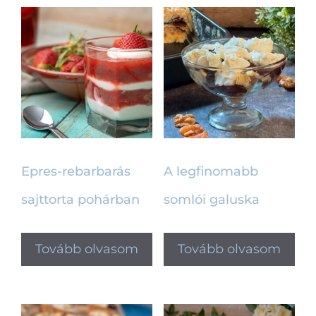
Epres-rebarbarás
A legfinomabb
sajttorta pohárban
somlói galuska
Tovább olvasom
Tovább olvasom