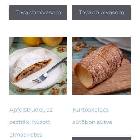
Tovább olvasom
Tovább olvasom
Apfelstrudel, az
Kürtőskalács
osztrák, húzott
sütőben sütve
almás rétes