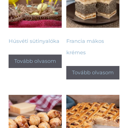
Húsvéti sütinyalóka
Francia mákos
krémes
Tovább olvasom
Tovább olvasom