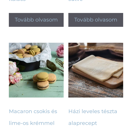
Tovább olvasom
Tovább olvasom
Macaron csokis és
Házi leveles tészta
lime-os krémmel
alaprecept