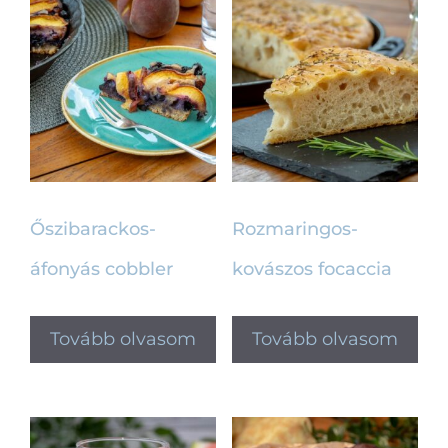
Őszibarackos-
Rozmaringos-
áfonyás cobbler
kovászos focaccia
Tovább olvasom
Tovább olvasom