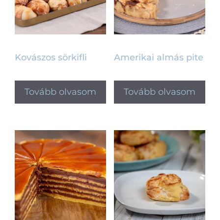
Kovászos sörkifli
Amerikai almás pite
Tovább olvasom
Tovább olvasom