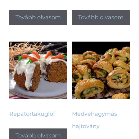
Tovább olvasom
Tovább olvasom
Répatortakuglóf
Medvehagymás
hajtovány
Tovább olvasom