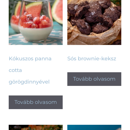
Kókuszos panna
Sós brownie-keksz
cotta
Tovább olvasom
görögdinnyével
Tovább olvasom