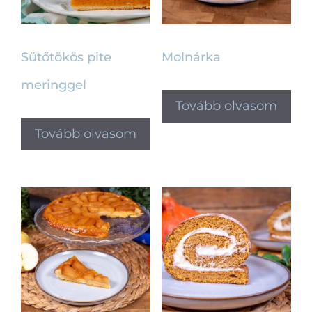
Sütőtökös pite
Molnárka
meringgel
Tovább olvasom
Tovább olvasom