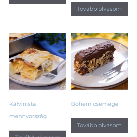
Tovább olvasom
Kálvinista
Bohém csemege
mennyország
Tovább olvasom