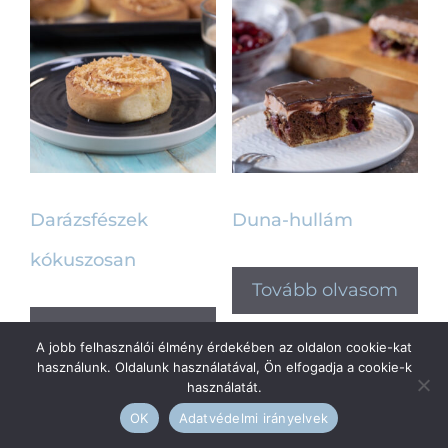
Darázsfészek
Duna-hullám
kókuszosan
Tovább olvasom
Tovább olvasom
A jobb felhasználói élmény érdekében az oldalon cookie-kat
használunk. Oldalunk használatával, Ön elfogadja a cookie-k
használatát.
OK
Adatvédelmi irányelvek
1
2
3
→