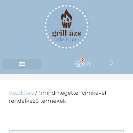
0
0
Ft
Kezdőlap
/ “mindmegette” címkével
rendelkező termékek
MINDMEGETTE