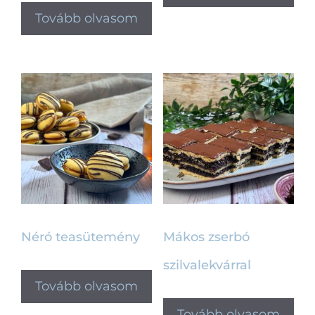
Tovább olvasom
Néró teasütemény
Mákos zserbó
szilvalekvárral
Tovább olvasom
Tovább olvasom