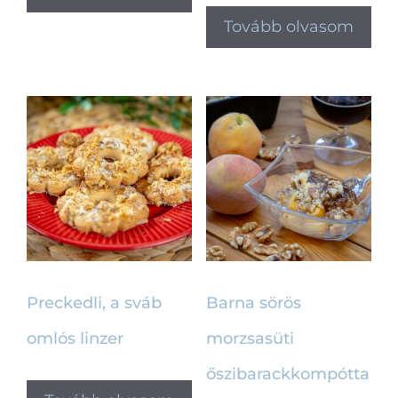
Tovább olvasom
Preckedli, a sváb
Barna sörös
omlós linzer
morzsasüti
őszibarackkompótta