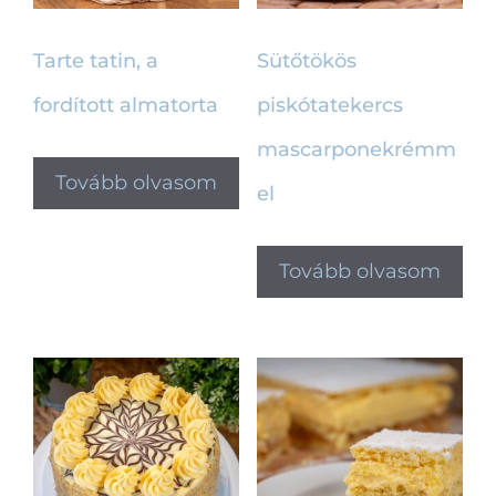
Tarte tatin, a
Sütőtökös
fordított almatorta
piskótatekercs
mascarponekrémm
Tovább olvasom
el
Tovább olvasom