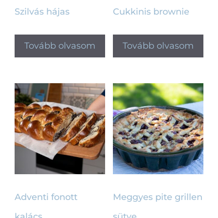
Szilvás hájas
Cukkinis brownie
Tovább olvasom
Tovább olvasom
Adventi fonott
Meggyes pite grillen
kalács
sütve