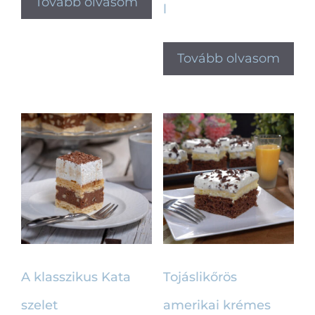
Tovább olvasom
l
Tovább olvasom
A klasszikus Kata
Tojáslikőrös
szelet
amerikai krémes