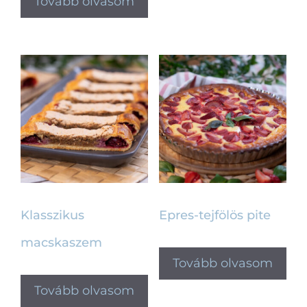
Tovább olvasom
Klasszikus
Epres-tejfölös pite
macskaszem
Tovább olvasom
Tovább olvasom